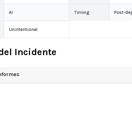
AI
Timing
Post-de
Unintentional
del Incidente
Informes