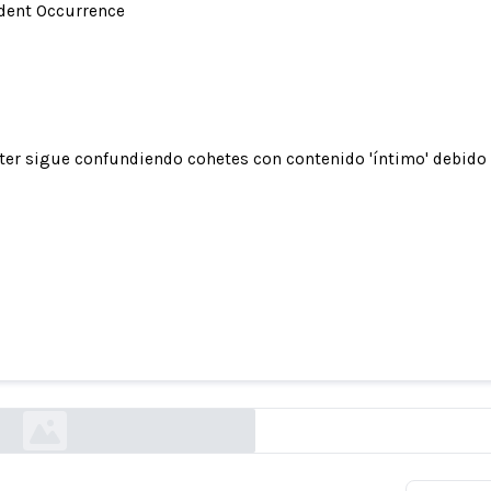
ident Occurrence
ter sigue confundiendo cohetes con contenido 'íntimo' debido
gue confundiendo cohetes con contenido 'íntimo'
encia de la plataforma en herramientas de apr
automático, según un informe
businessinsider.com