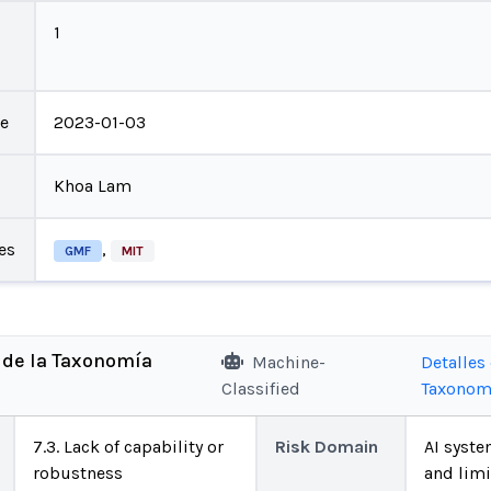
1
te
2023-01-03
Khoa Lam
es
,
GMF
MIT
 de la Taxonomía
Machine-
Detalles 
Classified
Taxonom
7.3. Lack of capability or
Risk Domain
AI system
robustness
and limi