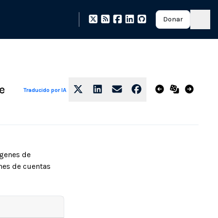
Donar
e
Traducido por IA
ágenes de
nes de cuentas