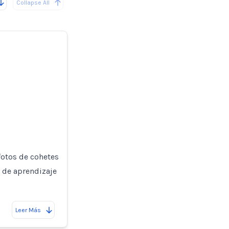
Collapse All
otos de cohetes
 de aprendizaje
Leer Más