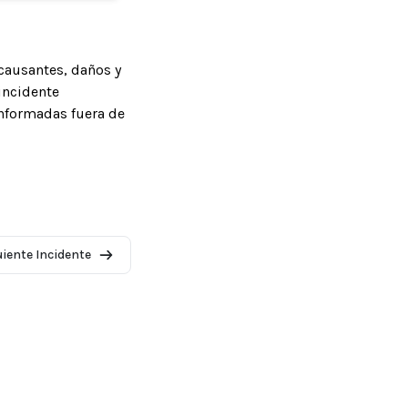
causantes, daños y
incidente
informadas fuera de
uiente Incidente