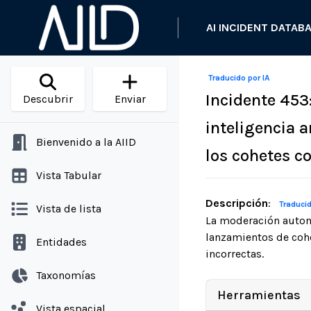
AI INCIDENT DATAB
Traducido por IA
Incidente 453
Descubrir
Enviar
inteligencia a
Bienvenido a la AIID
los cohetes c
Vista Tabular
Descripción
:
Traducid
Vista de lista
La moderación autom
lanzamientos de coh
Entidades
incorrectas.
Taxonomías
Herramientas
Vista espacial