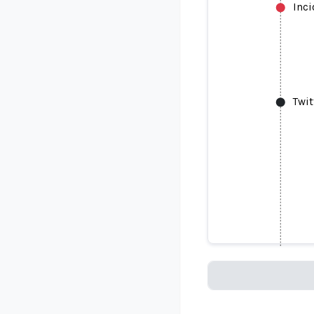
Inc
Twit
Twitter si
la depend
Loading...