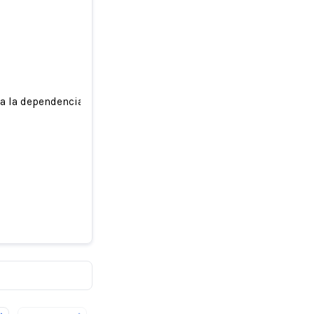
 a la dependencia de la plataforma en herramientas de aprendi
 debido a
endizaje