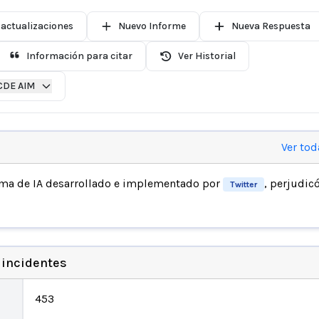
 actualizaciones
Nuevo Informe
Nueva Respuesta
Información para citar
Ver Historial
CDE AIM
Ver tod
ema de IA desarrollado e implementado por
, perjudicó
Twitter
 incidentes
453