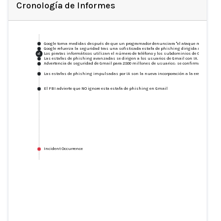
Cronología de Informes
Google toma medidas después de que un programador denunciara "el ataque más sofistic
Google refuerza la seguridad tras una sofisticada estafa de phishing dirigida a los usua
Los piratas informáticos utilizan el número de teléfono y los subdominios de Google para 
+
1
Las estafas de phishing avanzadas se dirigen a los usuarios de Gmail con IA.
Advertencia de seguridad de Gmail para 2.500 millones de usuarios: se confirma un ataque 
Las estafas de phishing impulsadas por IA son la nueva incorporación a la era de la pir
El FBI advierte que NO ignore esta estafa de phishing en Gmail
Incident Occurrence