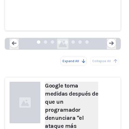
Google toma medidas después de
que un programador denunciara
"el ataque más sofisticado que
jamás haya visto"
theregister.com
Expand All
Collapse All
Loading...
Load
Google toma
medidas después de
que un
programador
denunciara "el
ataque más