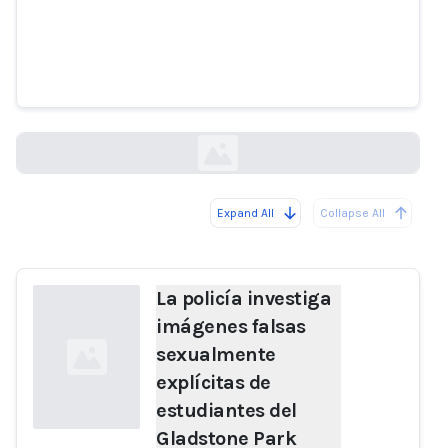
La policía investiga imágenes
falsas sexualmente explícitas de
estudiantes del Gladstone Park
Secondary College - ABC News
abc.net.au
Expand All
Collapse All
Loading...
La policía investiga
imágenes falsas
sexualmente
explícitas de
estudiantes del
Gladstone Park