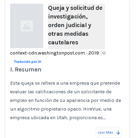
Queja y solicitud de
investigación,
orden judicial y
otras medidas
cautelares
context-cdn.washingtonpost.com
·
2019
Loading...
Traducido por IA
I. Resumen
Esta queja se refiere a una empresa que pretende
evaluar las calificaciones de un solicitante de
empleo en función de su apariencia por medio de
un algoritmo propietario opaco. HireVue, una
empresa ubicada en Utah, proporciona es…
Leer Más