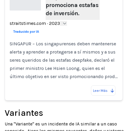
promociona estafas
de inversión.
Loading...
straitstimes.com
·
2023
Traducido por IA
SINGAPUR – Los singapurenses deben mantenerse
alerta y aprender a protegerse a sí mismos y a sus
seres queridos de las estafas deepfake, declaró el
primer ministro Lee Hsien Loong, quien es el
último objetivo en ser visto promocionando prod…
Leer Más
Variantes
Una "Variante" es un incidente de IA similar a un caso
conocido—tiene los mismos causantes, daños y sistema