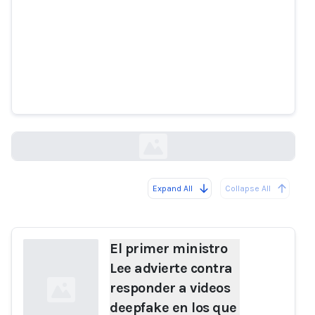
El primer ministro Lee advierte
contra responder a videos
deepfake en los que promociona
estafas de inversión.
straitstimes.com
Expand All
Collapse All
Loading...
El primer ministro
Lee advierte contra
responder a videos
deepfake en los que