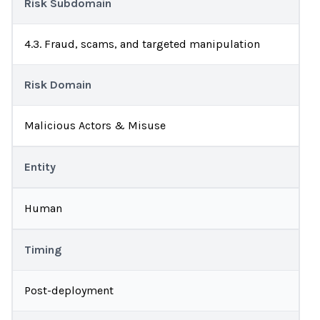
Risk Subdomain
4.3. Fraud, scams, and targeted manipulation
Risk Domain
Malicious Actors & Misuse
Entity
Human
Timing
Post-deployment