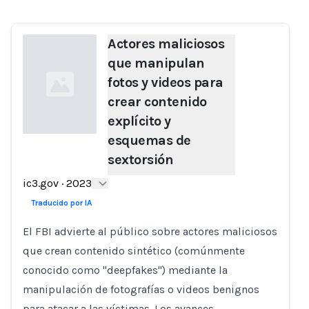
Actores maliciosos
que manipulan
fotos y videos para
crear contenido
explícito y
esquemas de
sextorsión
Loading...
ic3.gov
·
2023
Traducido por IA
El FBI advierte al público sobre actores maliciosos
que crean contenido sintético (comúnmente
conocido como "deepfakes") mediante la
manipulación de fotografías o videos benignos
para atacar a las víctimas. Los avances