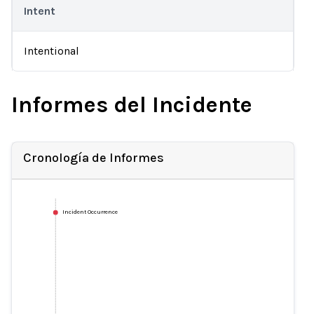
Intent
Intentional
Informes del Incidente
Cronología de Informes
Incident Occurrence