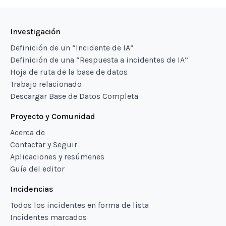
Investigación
Definición de un “Incidente de IA”
Definición de una “Respuesta a incidentes de IA”
Hoja de ruta de la base de datos
Trabajo relacionado
Descargar Base de Datos Completa
Proyecto y Comunidad
Acerca de
Contactar y Seguir
Aplicaciones y resúmenes
Guía del editor
Incidencias
Todos los incidentes en forma de lista
Incidentes marcados