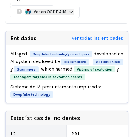
Ver en OCDE AIM
Entidades
Ver todas las entidades
Alleged:
developed an
Deepfake technology developers
AI system deployed by
,
Blackmailers
Sextortionists
y
, which harmed
y
Scammers
Victims of sextortion
.
Teenagers targeted in sextortion scams
Sistema de IA presuntamente implicado:
Deepfake technology
Estadísticas de incidentes
ID
551