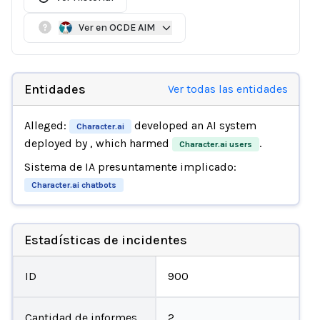
Ver en OCDE AIM
Entidades
Ver todas las entidades
Alleged:
developed an AI system
Character.ai
deployed by
, which harmed
.
Character.ai users
Sistema de IA presuntamente implicado:
Character.ai chatbots
Estadísticas de incidentes
ID
900
Cantidad de informes
2