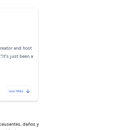
creator and host
."It's just been a
Leer Más
causantes, daños y