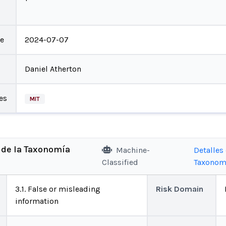
te
2024-07-07
Daniel Atherton
es
MIT
 de la Taxonomía
Machine-
Detalles 
Classified
Taxonom
3.1. False or misleading
Risk Domain
information