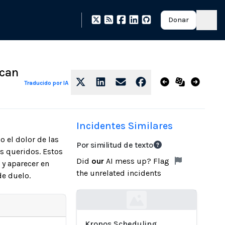
Donar
ican
Traducido por IA
Incidentes Similares
 el dolor de las
Por similitud de texto
es queridos. Estos
Did
our
AI mess up? Flag
 y aparecer en
the unrelated incidents
de duelo.
Loading...
Kronos Scheduling