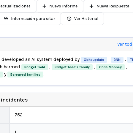
 actualizaciones
Nuevo Informe
Nueva Respuesta
Información para citar
Ver Historial
Ver tod
developed an AI system deployed by
,
,
Obitsupdate
BNN
T
ch harmed
,
,
,
Bridget Todd
Bridget Todd's family
Chris Mohney
y
.
Bereaved families
 incidentes
752
1