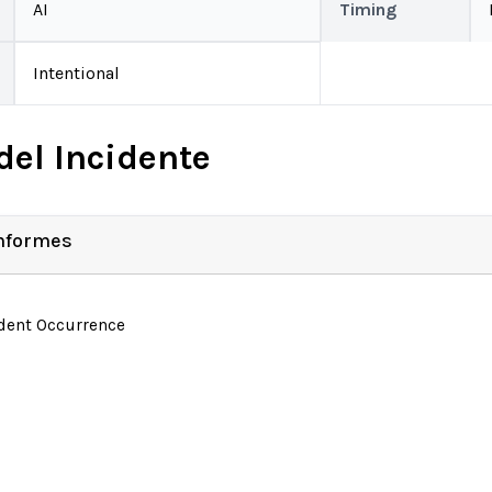
AI
Timing
Intentional
del Incidente
Informes
ident Occurrence