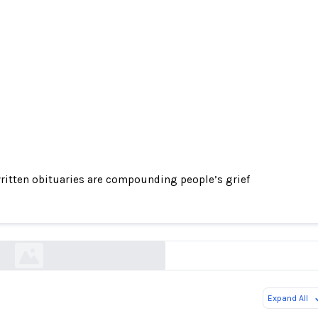
ritten obituaries are compounding people’s grief
written obituaries are compounding people’s gri
fastcompany.com
Expand All