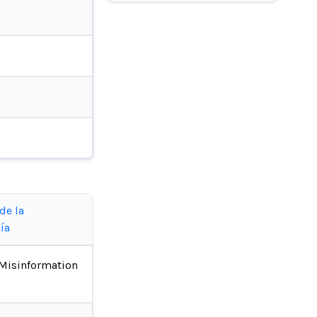
de la
ía
Misinformation