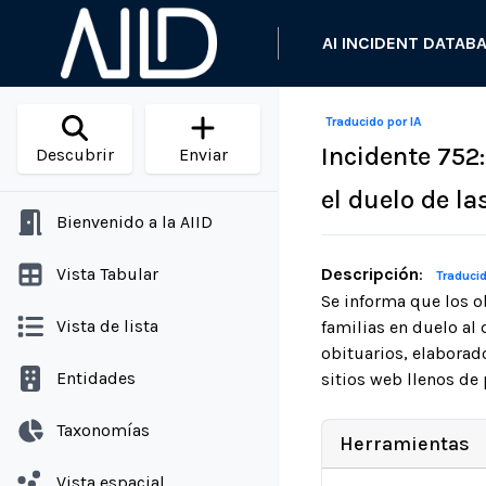
AI INCIDENT DATAB
Traducido por IA
Incidente 752:
Descubrir
Enviar
el duelo de la
Bienvenido a la AIID
Vista Tabular
Descripción
:
Traducid
Se informa que los o
Vista de lista
familias en duelo al
obituarios, elaborado
Entidades
sitios web llenos de
Taxonomías
Herramientas
Vista espacial