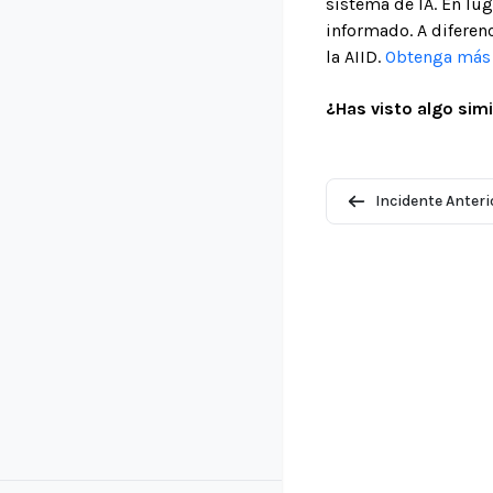
sistema de IA. En lu
informado. A diferenc
la AIID.
Obtenga más i
¿Has visto algo simi
Incidente Anteri