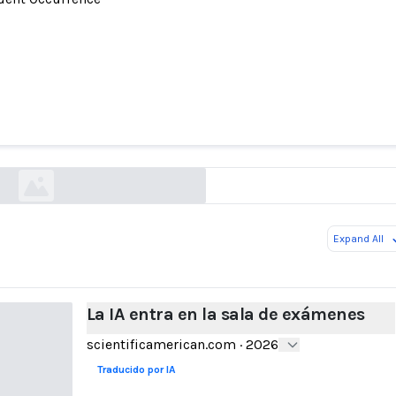
La IA entra en la sala de exámenes
scientificamerican.com
Expand All
La IA entra en la sala de exámenes
scientificamerican.com
·
2026
Traducido por IA