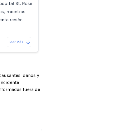
spital St. Rose
os, mientras
ente recién
Leer Más
causantes, daños y
incidente
informadas fuera de