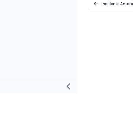
Incidente Anteri
Investigación
Proyecto y 
Definición de un “Incidente de IA”
Acerca de
Definición de una “Respuesta a incidentes
Contactar y S
de IA”
Aplicaciones