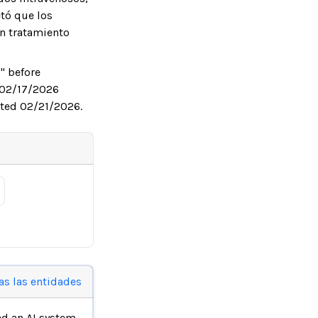
etó que los
un tratamiento
" before
o 02/17/2026
eated 02/21/2026.
as las entidades
d an AI system