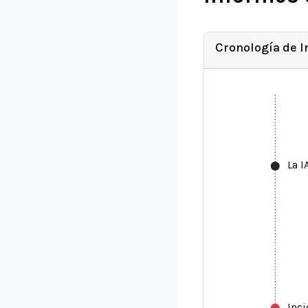
Cronología de 
La I
Inc