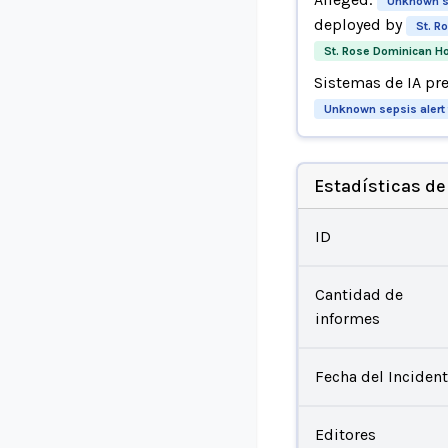
Unknown se
deployed by
St. R
St. Rose Dominican H
Sistemas de IA pr
Unknown sepsis alert
Estadísticas de
ID
Cantidad de
informes
Fecha del Inciden
Editores