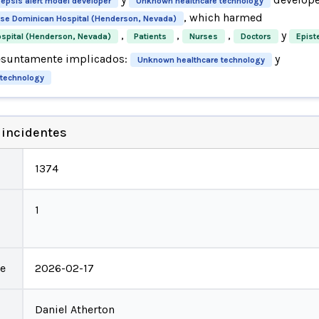
psis alert model developer
Unknown healthcare technology
, which harmed
ose Dominican Hospital (Henderson, Nevada)
,
,
,
y
ospital (Henderson, Nevada)
Patients
Nurses
Doctors
Epist
esuntamente implicados:
y
Unknown healthcare technology
 technology
 incidentes
1374
1
te
2026-02-17
Daniel Atherton