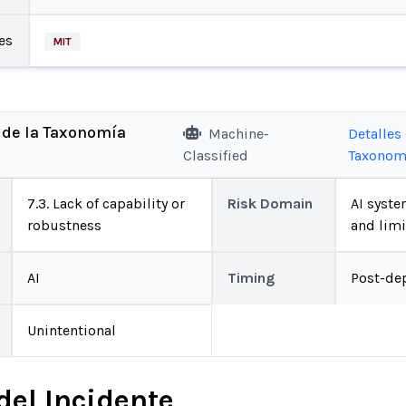
es
MIT
 de la Taxonomía
Machine-
Detalles 
Classified
Taxonom
7.3. Lack of capability or
Risk Domain
AI system
robustness
and limi
AI
Timing
Post-de
Unintentional
del Incidente