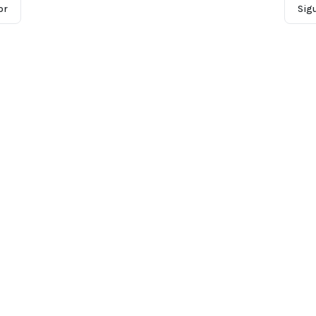
or
Sig
Comunidad
Incidencias
Todos los incidentes en forma
eguir
Incidentes marcados
 y resúmenes
Cola de envío