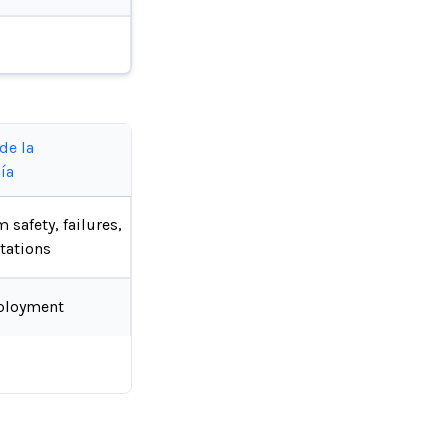
de la
ía
 safety, failures,
tations
ployment