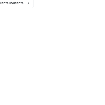
uiente Incidente
2026 - AI Incident Database
 de lista
Condiciones de uso
Política de privacidad