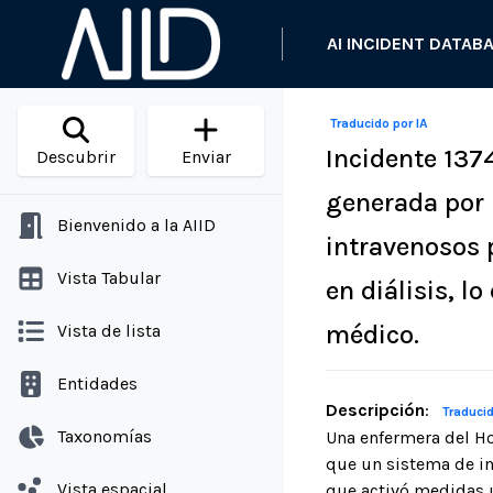
AI INCIDENT DATAB
Traducido por IA
Incidente 137
Descubrir
Enviar
generada por 
Bienvenido a la AIID
intravenosos 
Vista Tabular
en diálisis, l
médico.
Vista de lista
Entidades
Descripción
:
Traducid
Taxonomías
Una enfermera del Ho
que un sistema de in
Vista espacial
que activó medidas u