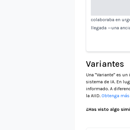
colaboraba en urge
llegada —una ancia
Variantes
Una "Variante" es un
sistema de IA. En lu
informado. A diferenc
la AIID.
Obtenga más i
¿Has visto algo simi