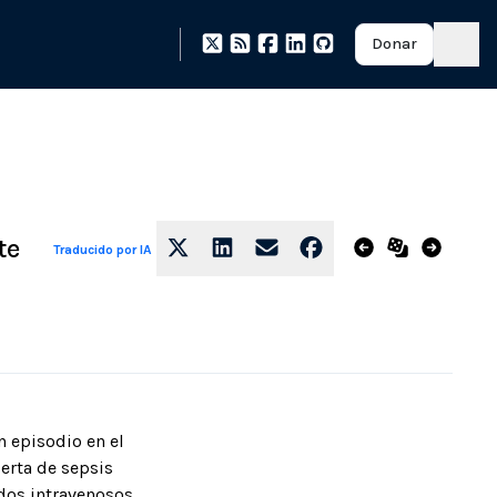
Donar
te
Traducido por IA
 episodio en el
erta de sepsis
dos intravenosos,