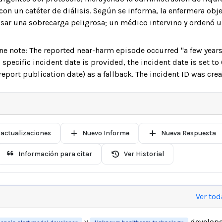
con un catéter de diálisis. Según se informa, la enfermera obj
sar una sobrecarga peligrosa; un médico intervino y ordenó 
ne note: The reported near-harm episode occurred "a few years
 specific incident date is provided, the incident date is set t
report publication date) as a fallback. The incident ID was cr
 actualizaciones
Nuevo Informe
Nueva Respuesta
Información para citar
Ver Historial
Ver tod
y
develope