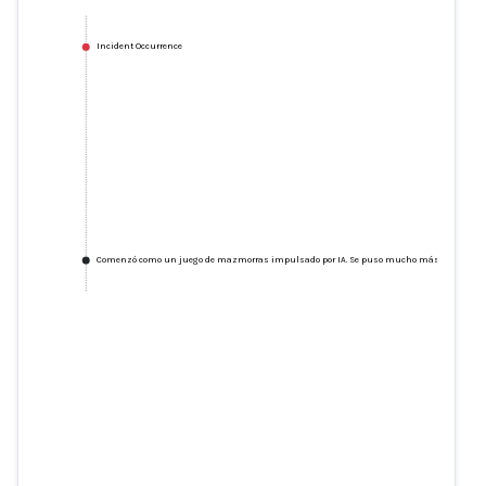
Incident Occurrence
Comenzó como un juego de mazmorras impulsado por IA. Se puso mucho más oscuro
Comenzó como un juego de