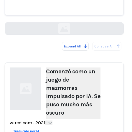
mazmorras impulsado por IA. Se
puso mucho más oscuro
wired.com
Expand All
Collapse All
Loading...
Comenzó como un
juego de
mazmorras
impulsado por IA. Se
puso mucho más
oscuro
Loading...
wired.com
·
2021
Traducido por IA