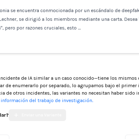
jonia se encuentra conmocionada por un escándalo de deepfake
 Lechner, se dirigió a los miembros mediante una carta. Dese
", pero por razones cruciales, esto …
 incidente de IA similar a un caso conocido—tiene los mismos 
gar de enumerarlo por separado, lo agrupamos bajo el primer 
ia de otros incidentes, las variantes no necesitan haber sido 
nformación del trabajo de investigación.
lar?
Enviar una Variante