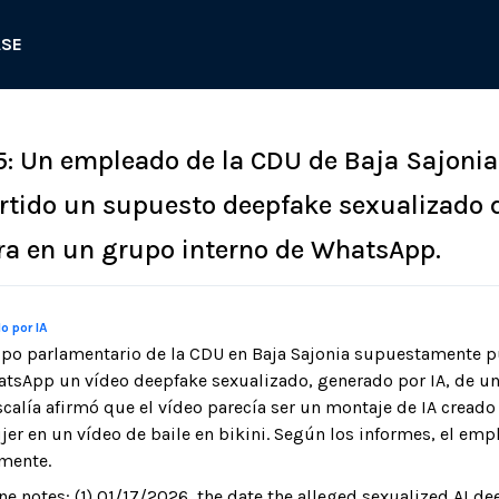
ASE
5: Un empleado de la CDU de Baja Sajonia
tido un supuesto deepfake sexualizado 
a en un grupo interno de WhatsApp.
o por IA
upo parlamentario de la CDU en Baja Sajonia supuestamente p
atsApp un vídeo deepfake sexualizado, generado por IA, de u
iscalía afirmó que el vídeo parecía ser un montaje de IA cread
jer en un vídeo de baile en bikini. Según los informes, el emp
mente.
ne notes: (1) 01/17/2026, the date the alleged sexualized AI d