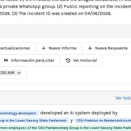
 a private WhatsApp group. (2) Public reporting on the inciden
 2026. (3) The incident ID was created on 04/06/2026.
 actualizaciones
Nuevo Informe
Nueva Respuesta
Información para citar
Ver Historial
CDE AIM
Ver tod
developed an AI system deployed by
technology developers
y
up in the Lower Saxony State Parliament
CDU-Fraktion im Niedersächsisc
men employees of the CDU Parliamentary Group in the Lower Saxony State Parl