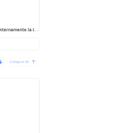
 explica
internamente la CDU el asunto de los deepfakes.
Collapse All