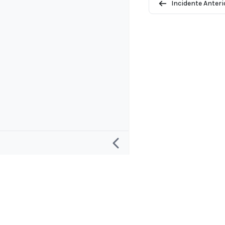
Incidente Anteri
Investigación
Proyecto y 
Definición de un “Incidente de IA”
Acerca de
Definición de una “Respuesta a incidentes
Contactar y S
de IA”
Aplicaciones