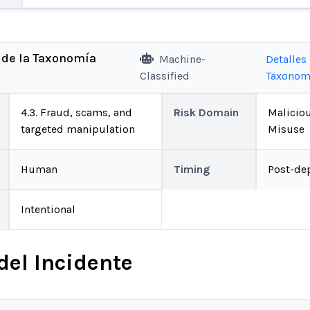
 de la Taxonomía
Machine-
Detalles 
Classified
Taxonom
4.3. Fraud, scams, and
Risk Domain
Malicio
targeted manipulation
Misuse
Human
Timing
Post-de
Intentional
del Incidente