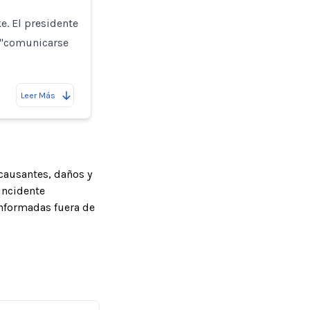
. El presidente
a "comunicarse
Leer Más
causantes, daños y
incidente
informadas fuera de