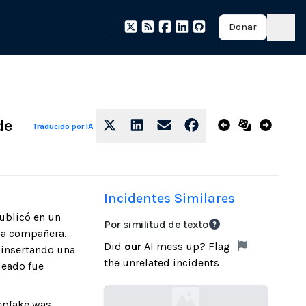
Donar
de
Traducido por IA
Incidentes Similares
ublicó en un
Por similitud de texto
na compañera.
Did
our
AI mess up? Flag
o insertando una
the unrelated incidents
leado fue
eepfake was