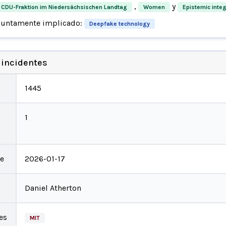
,
y
CDU-Fraktion im Niedersächsischen Landtag
Women
Epistemic integ
suntamente implicado:
Deepfake technology
 incidentes
1445
1
te
2026-01-17
Daniel Atherton
es
MIT