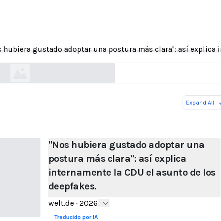
era gustado adoptar una postura más clara": así
nternamente la CDU el asunto de los deepfakes.
 hubiera gustado adoptar una postura más clara": así explica 
welt.de
Expand All
"Nos hubiera gustado adoptar una
postura más clara": así explica
internamente la CDU el asunto de los
deepfakes.
welt.de
·
2026
Traducido por IA