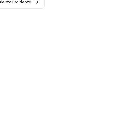
uiente Incidente
2026 - AI Incident Database
 de lista
Condiciones de uso
Política de privacidad