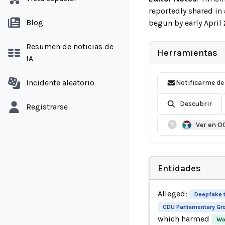
reportedly shared in
Blog
begun by early April
Resumen de noticias de
Herramientas
IA
Incidente aleatorio
Notificarme de
Descubrir
Registrarse
Ver en O
Entidades
Alleged:
Deepfake 
CDU Parliamentary Gro
which harmed
Wo