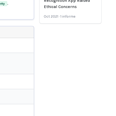
Recognition App Raised
.
rity
Ethical Concerns
Oct 2021
·
1
informe