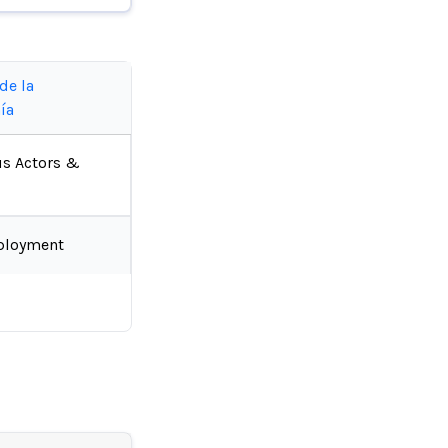
de la
ía
us Actors &
ployment