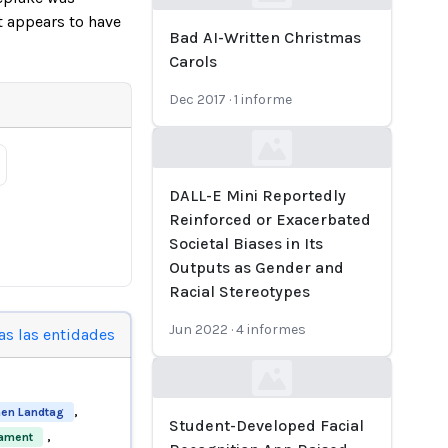
Loading...
t appears to have
Bad AI-Written Christmas
Carols
Dec 2017
·
1
informe
Loading...
DALL-E Mini Reportedly
Reinforced or Exacerbated
Societal Biases in Its
Outputs as Gender and
Racial Stereotypes
Jun 2022
·
4
informes
as las entidades
Loading...
,
hen Landtag
Student-Developed Facial
,
iament