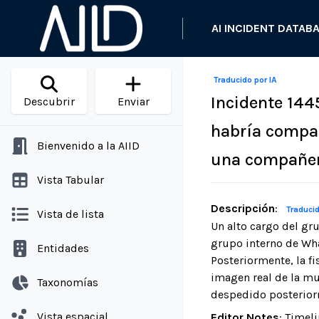
AI INCIDENT DATAB
Traducido por IA
Incidente 144
Descubrir
Enviar
habría compar
Bienvenido a la AIID
una compañer
Vista Tabular
Descripción
:
Traducid
Vista de lista
Un alto cargo del gr
grupo interno de Wh
Entidades
Posteriormente, la f
imagen real de la mu
Taxonomías
despedido posterior
Vista espacial
Editor Notes
:
Timeli