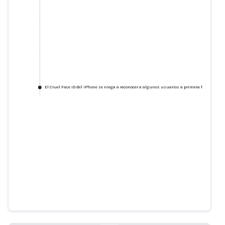
El Cruel Face ID del iPhone se niega a reconocer a algunos usuarios a primera hora de la
El Cruel Face ID del iPhone se
niega a reconocer a algunos
usuarios a primera hora de la
mañana
slate.com