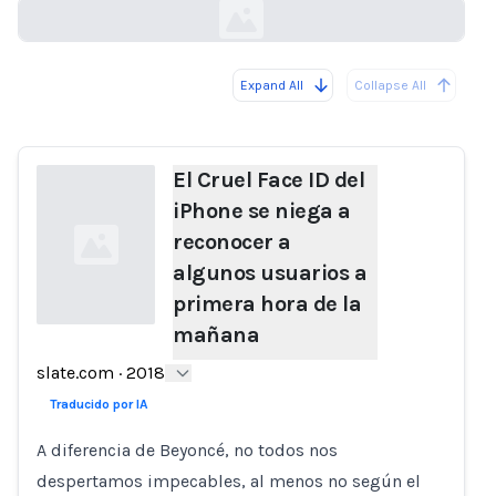
Expand All
Collapse All
Loading...
El Cruel Face ID del
iPhone se niega a
reconocer a
algunos usuarios a
primera hora de la
mañana
Loading...
slate.com
·
2018
Traducido por IA
A diferencia de Beyoncé, no todos nos
despertamos impecables, al menos no según el