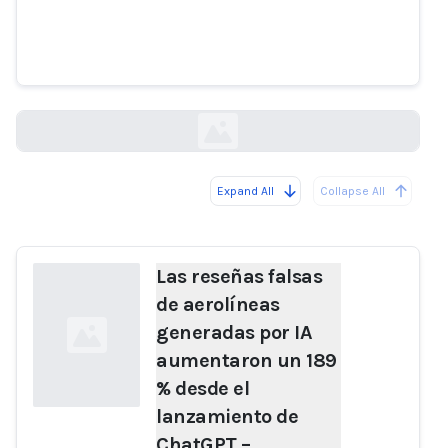
generadas por IA aumentaron un
189 % desde el lanzamiento de
ChatGPT – Originality.AI
originality.ai
Expand All
Collapse All
Loading...
Las reseñas falsas
de aerolíneas
generadas por IA
aumentaron un 189
% desde el
lanzamiento de
ChatGPT –