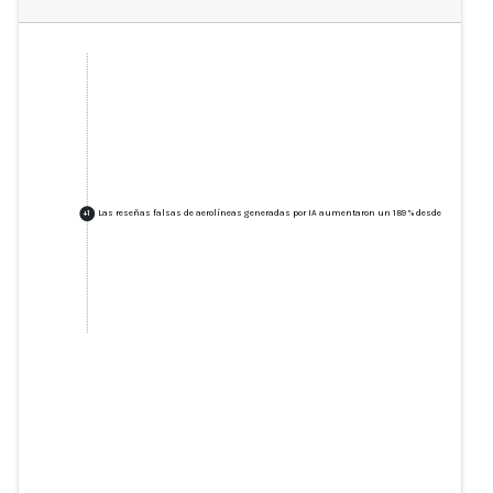
Las reseñas falsas de aerolíneas generadas por IA aumentaron un 189 % desde el lanzamie
+
1
Las reseñas falsas de aerolíneas