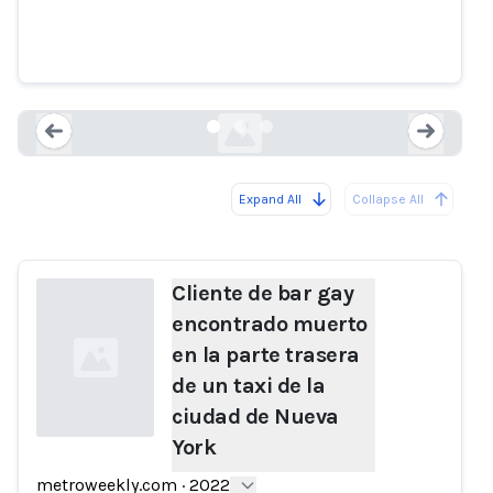
muerto en la parte trasera de un
taxi de la ciudad de Nueva York
metroweekly.com
Expand All
Collapse All
Loading...
Load
Cliente de bar gay
encontrado muerto
en la parte trasera
de un taxi de la
ciudad de Nueva
York
Loading...
metroweekly.com
·
2022