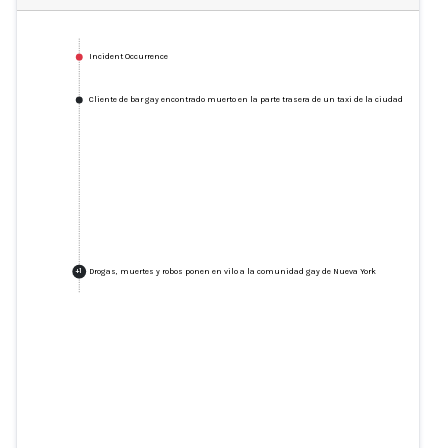
Incident Occurrence
Cliente de bar gay encontrado muerto en la parte trasera de un taxi de la ciudad de Nueva Y
Drogas, muertes y robos ponen en vilo a la comunidad gay de Nueva York
+
1
Cliente de bar gay encontrado