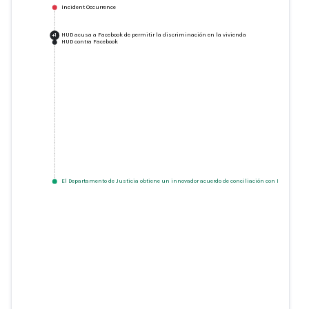
Incident Occurrence
HUD acusa a Facebook de permitir la discriminación en la vivienda
+
1
HUD contra Facebook
El Departamento de Justicia obtiene un innovador acuerdo de conciliación con Meta Platfo
HUD acusa a Facebook de
permitir la discriminación en la