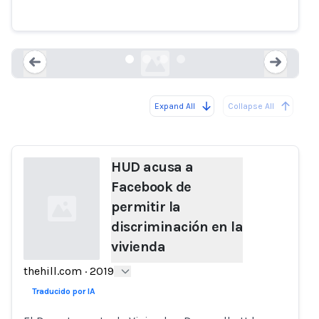
vivienda
thehill.com
Expand All
Collapse All
Loading...
Load
HUD acusa a
Facebook de
permitir la
discriminación en la
vivienda
thehill.com
·
2019
Loading...
Traducido por IA