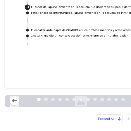
El autor del apuñalamiento en la escuela fue declarado culpable de tr
+
1
Foto: Por eso se interrumpió el apuñalamiento en la escuela de Pirkkal
El escalofriante papel de ChatGPT en los tiroteos masivos y otros actos 
ChatGPT me dio un consejo escalofriante mientras simulaba la planifi
Un adolescente sospechoso apuñala a t
personas en un ataque selectivo en u
escuela de Pirkkala.
helsinkitimes.fi
Expand All
C
Loading...