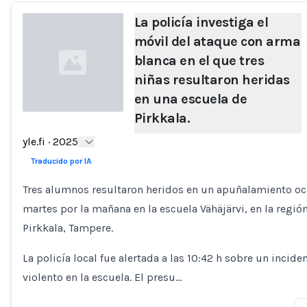
La policía investiga el
móvil del ataque con arma
blanca en el que tres
niñas resultaron heridas
en una escuela de
Pirkkala.
Loading...
yle.fi
·
2025
Traducido por IA
Tres alumnos resultaron heridos en un apuñalamiento oc
martes por la mañana en la escuela Vähäjärvi, en la regió
Pirkkala, Tampere.
La policía local fue alertada a las 10:42 h sobre un incide
violento en la escuela. El presu…