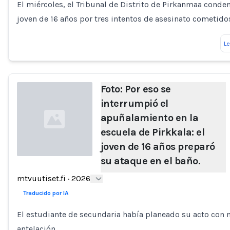
El miércoles, el Tribunal de Distrito de Pirkanmaa conde
joven de 16 años por tres intentos de asesinato cometido
L
Foto: Por eso se
interrumpió el
apuñalamiento en la
escuela de Pirkkala: el
joven de 16 años preparó
su ataque en el baño.
Loading...
mtvuutiset.fi
·
2026
Traducido por IA
El estudiante de secundaria había planeado su acto con
antelación.