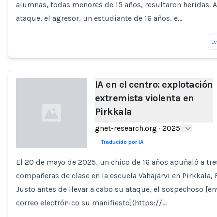
alumnas, todas menores de 15 años, resultaron heridas. A
ataque, el agresor, un estudiante de 16 años, e…
L
IA en el centro: explotación
extremista violenta en
Pirkkala
gnet-research.org
·
2025
Traducido por IA
El 20 de mayo de 2025, un chico de 16 años apuñaló a tre
Loading...
compañeras de clase en la escuela Vähäjärvi en Pirkkala, 
Justo antes de llevar a cabo su ataque, el sospechoso [en
correo electrónico su manifiesto](https://…