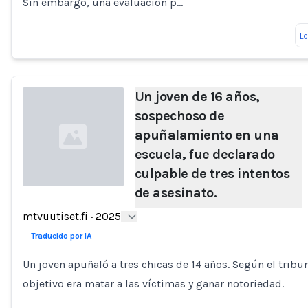
Sin embargo, una evaluación p…
L
Un joven de 16 años,
sospechoso de
apuñalamiento en una
escuela, fue declarado
culpable de tres intentos
de asesinato.
Loading...
mtvuutiset.fi
·
2025
Traducido por IA
Un joven apuñaló a tres chicas de 14 años. Según el tribun
objetivo era matar a las víctimas y ganar notoriedad.