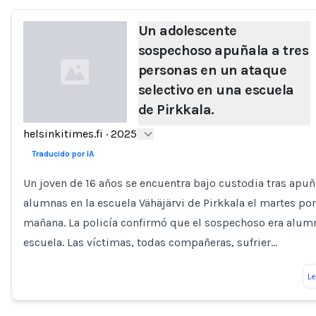
Un adolescente
sospechoso apuñala a tres
personas en un ataque
selectivo en una escuela
de Pirkkala.
helsinkitimes.fi
·
2025
Loading...
Traducido por IA
Un joven de 16 años se encuentra bajo custodia tras apuña
alumnas en la escuela Vähäjärvi de Pirkkala el martes por
mañana. La policía confirmó que el sospechoso era alum
escuela. Las víctimas, todas compañeras, sufrier…
L