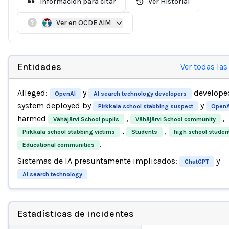
Información para citar
Ver Historial
Ver en OCDE AIM
Entidades
Ver todas las
Alleged:
y
developed
OpenAI
AI search technology developers
system deployed by
y
Pirkkala school stabbing suspect
OpenA
harmed
,
,
Vähäjärvi School pupils
Vähäjärvi School community
,
,
Pirkkala school stabbing victims
Students
high school studen
.
Educational communities
Sistemas de IA presuntamente implicados:
y
ChatGPT
AI search technology
Estadísticas de incidentes