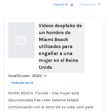
Expand All
Collapse All
Loading...
Load
Videos deepfake de
un hombre de
Miami Beach
utilizados para
engañar a una
mujer en el Reino
Unido
Loading...
local10.com
·
2025
Traducido por IA
MIAMI BEACH, Florida – Una mujer está
desconsolada tras creer haberse estado
comunicando con el amor de su vida, solo para