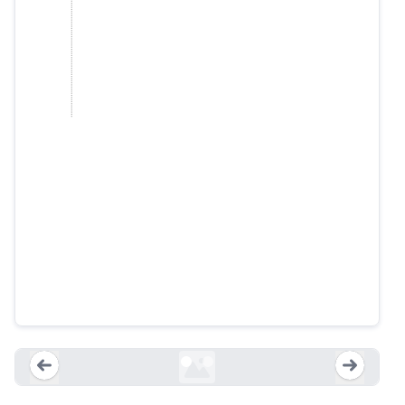
Videos deepfake de un hombre de
Miami Beach utilizados para
engañar a una mujer en el Reino
Unido
local10.com