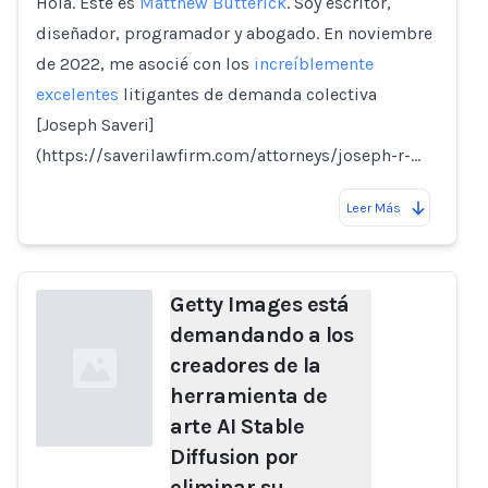
Hola. Este es
Matthew Butterick
. Soy escritor,
Loading...
diseñador, programador y abogado. En noviembre
de 2022, me asocié con los
increíblemente
excelentes
litigantes de demanda colectiva
[Joseph Saveri]
(https://saverilawfirm.com/attorneys/joseph-r-…
Leer Más
Getty Images está
demandando a los
creadores de la
herramienta de
arte AI Stable
Diffusion por
eliminar su