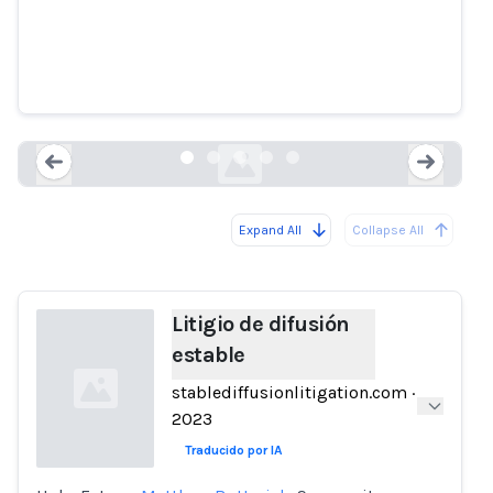
Litigio de difusión estable
stablediffusionlitigation.com
Expand All
Collapse All
Loading...
Load
Litigio de difusión
estable
stablediffusionlitigation.com
·
2023
Traducido por IA