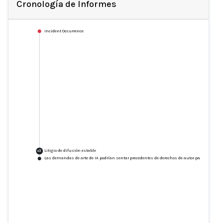
Cronología de Informes
Incident Occurrence
Litigio de difusión estable
+
3
Las demandas de arte de IA podrían sentar precedentes de derechos de autor para titanes co