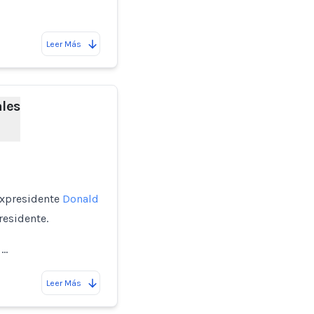
Leer Más
ales
expresidente
Donald
residente.
 …
Leer Más