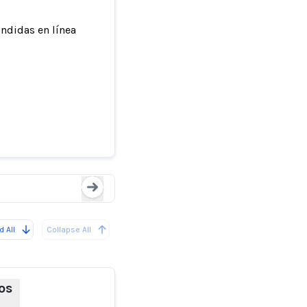
ndidas en línea
Imágenes generadas por 
de Trump
Loading...
 All
Collapse All
os