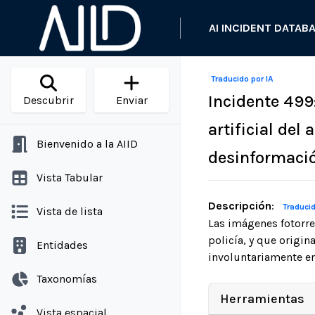
AI INCIDENT DATAB
Traducido por IA
Incidente 499
Descubrir
Enviar
artificial de
Bienvenido a la AIID
desinformaci
Vista Tabular
Descripción
:
Traducid
Vista de lista
Las imágenes fotorre
policía, y que origi
Entidades
involuntariamente en
Taxonomías
Herramientas
Vista espacial