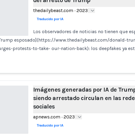
del arresto de Trump
thedailybeast.com
·
2023
Traducido por IA
Los observadores de noticias no tienen que e
 Trump esposado](https://www.thedailybeast.com/donald-tru
rges-protests-to-take- our-nation-back): los deepfakes ya es
Imágenes generadas por IA de Trum
siendo arrestado circulan en las rede
sociales
apnews.com
·
2023
Traducido por IA