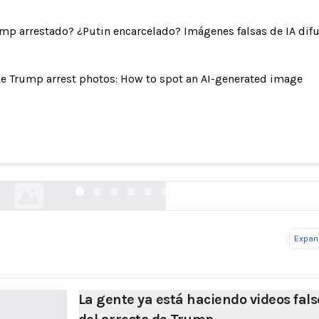
mp arrestado? ¿Putin encarcelado? Imágenes falsas de IA difu
e Trump arrest photos: How to spot an AI-generated image
nte ya está haciendo videos falsos del arresto 
thedailybeast.com
Expand
La gente ya está haciendo videos fals