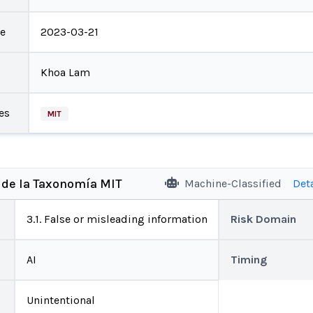
te
2023-03-21
Khoa Lam
es
MIT
 de la Taxonomía MIT
Machine-Classified
Det
3.1. False or misleading information
Risk Domain
AI
Timing
Unintentional