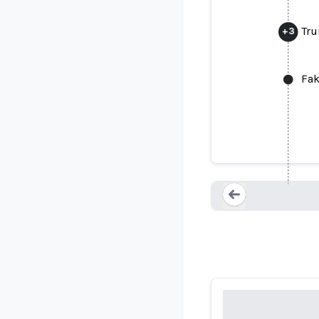
Tru
+
3
Fak
La ge
Loading...