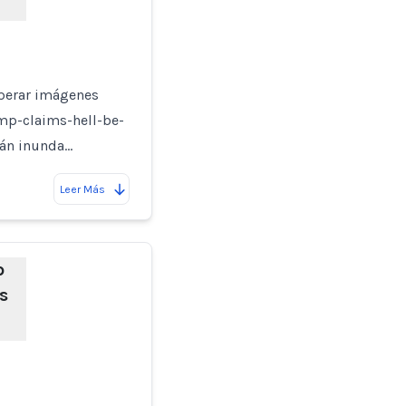
sperar imágenes
mp-claims-hell-be-
tán inunda…
Leer Más
p
s