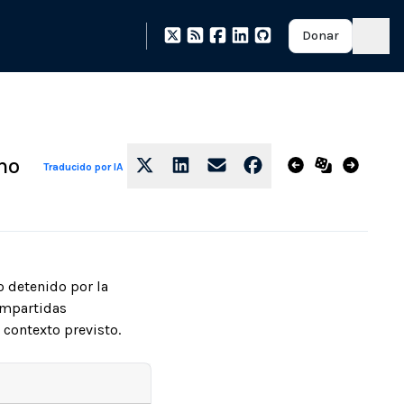
Donar
mo
Traducido por IA
 detenido por la
ompartidas
 contexto previsto.