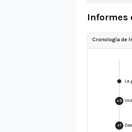
Informes 
Cronología de 
La 
Imá
+
3
Dee
+
1