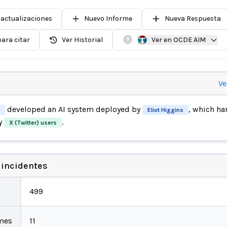
 actualizaciones
Nuevo Informe
Nueva Respuesta
ara citar
Ver Historial
Ver en OCDE AIM
Ve
developed an AI system deployed by
, which h
Eliot Higgins
y
.
X (Twitter) users
 incidentes
499
mes
11