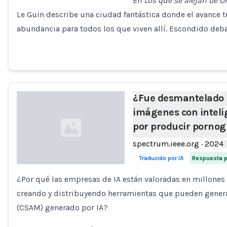
En
Los que se alejan de 
Le Guin describe una ciudad fantástica donde el avance 
Loading...
abundancia para todos los que viven allí. Escondido deb
¿Fue desmantelado 
imágenes con intelig
por producir pornogr
spectrum.ieee.org
·
2024
Traducido por IA
Respuesta po
¿Por qué las empresas de IA están valoradas en millones 
Loading...
creando y distribuyendo herramientas que pueden generar
(CSAM) generado por IA?