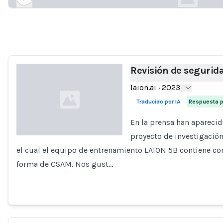
Loading...
Revisión de segurid
laion.ai
·
2023
Traducido por IA
Respuesta p
En la prensa han aparecid
proyecto de investigación
el cual el equipo de entrenamiento LAION 5B contiene co
Loading...
forma de CSAM. Nos gust…