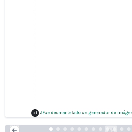
Revisión de seguridad pa
¿Fue desmantelado un generador de imágenes
+
1
laion.ai