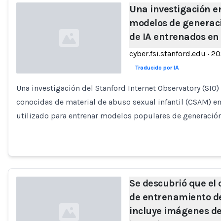
Una investigación 
modelos de generac
de IA entrenados en 
cyber.fsi.stanford.edu
·
20
Traducido por IA
Una investigación del Stanford Internet Observatory (SIO)
Loading...
conocidas de material de abuso sexual infantil (CSAM) e
utilizado para entrenar modelos populares de generación
Se descubrió que el 
de entrenamiento d
incluye imágenes de