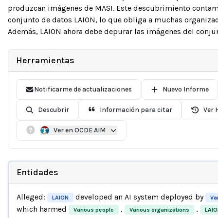
produzcan imágenes de MASI. Este descubrimiento contami
conjunto de datos LAION, lo que obliga a muchas organizac
Además, LAION ahora debe depurar las imágenes del conjun
Herramientas
Notificarme de actualizaciones
Nuevo Informe
Descubrir
Información para citar
Ver 
Ver en OCDE AIM
Entidades
Alleged:
developed an AI system deployed by
LAION
Va
which harmed
,
,
Various people
Various organizations
LAIO