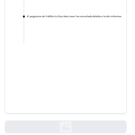
El programa de Fiddler Ashley MacIsaac fue cancelado debido a la desinformación generada
El programa de Fiddler Ashley
MacIsaac fue cancelado debido a
la desinformación generada por
la IA de Google.
theglobeandmail.com