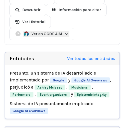
Descubrir
Información para citar
Ver Historial
Ver en OCDE AIM
Entidades
Ver todas las entidades
Presunto: un sistema de IA desarrollado e
implementado por
y
,
Google
Google AI Overviews
perjudicó a
,
,
Ashley McIsaac
Musicians
,
y
.
Performers
Event organizers
Epistemic integrity
Sistema de IA presuntamente implicado:
Google AI Overviews