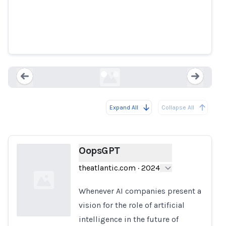
OopsGPT
theatlantic.com
Expand All
Collapse All
Loading...
Load
OopsGPT
theatlantic.com
·
2024
Whenever AI companies present a
vision for the role of artificial
intelligence in the future of