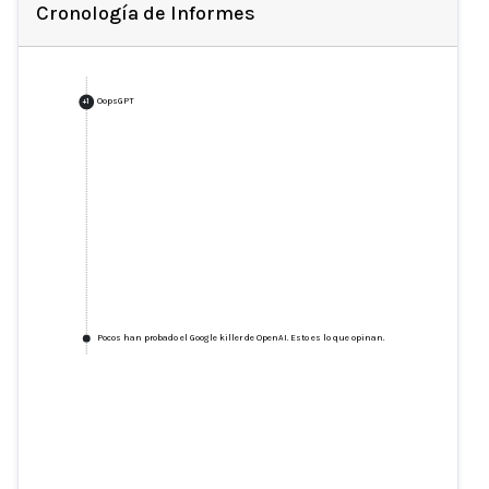
Cronología de Informes
OopsGPT
+
1
Pocos han probado el Google killer de OpenAI. Esto es lo que opinan.