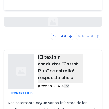
Run" se estrella! respuesta oficial
gmw.cn
Expand All
Collapse All
Loading...
¡El taxi sin
conductor "Carrot
Run" se estrella!
respuesta oficial
gmw.cn
·
2024
Traducido por IA
Loading...
Recientemente, según varios informes de los