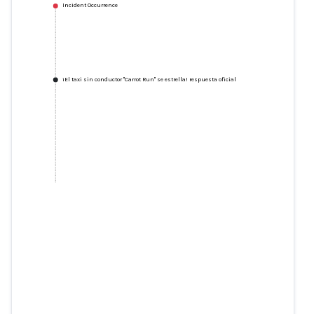
Incident Occurrence
¡El taxi sin conductor "Carrot Run" se estrella! respuesta oficial
¡El taxi sin conductor "Carrot