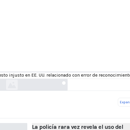
rara vez revela el uso del reconocimiento facial a
arrestos falsos
esto injusto en EE. UU. relacionado con error de reconocimient
washingtonpost.com
Expand
La policía rara vez revela el uso del