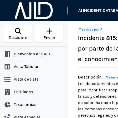
AI INCIDENT DATAB
Traducido por IA
Incidente 815:
Descubrir
Enviar
por parte de l
Bienvenido a la AIID
el conocimien
Vista Tabular
Descripción
:
Traducid
Vista de lista
Los departamentos de
para identificar sos
Entidades
falsos y detenciones 
de color, ha dado lug
Taxonomías
las personas descono
derechos legales y di
Vista espacial