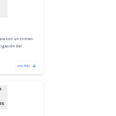
ara con un crimen
tigación del
Leer Más
o
es