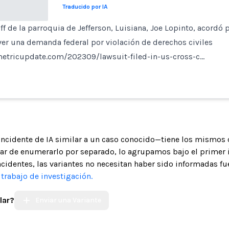
Traducido por IA
riff de la parroquia de Jefferson, Luisiana, Joe Lopinto, acord
ver una demanda federal por violación de derechos civiles
etricupdate.com/202309/lawsuit-filed-in-us-cross-c…
 incidente de IA similar a un caso conocido—tiene los mismos 
gar de enumerarlo por separado, lo agrupamos bajo el primer 
ncidentes, las variantes no necesitan haber sido informadas fue
trabajo de investigación.
lar?
Enviar una Variante