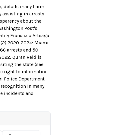
on, details many harm
 assisting in arrests
nsparency about the
Washington Post's
ntify Francisco Arteaga
). (2) 2020-2024: Miami
186 arrests and 50
 2022: Quran Reid is
siting the state (see
he right to information
ami Police Department
 recognition in many
se incidents and