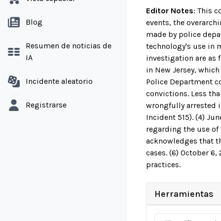
Editor Notes
:
This c
Blog
events, the overarch
made by police depar
Resumen de noticias de
technology's use in 
IA
investigation are as 
in New Jersey, which 
Incidente aleatorio
Police Department co
convictions. Less tha
Registrarse
wrongfully arrested i
Incident 515). (4) Ju
regarding the use of 
acknowledges that th
cases. (6) October 6
practices.
Herramientas