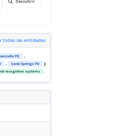
Descubrir
r todas las entidades
,
vansville PD
,
y
D
Coral Springs PD
.
cial recognition systems