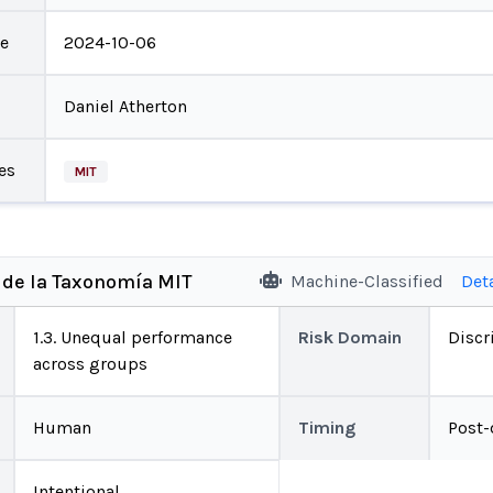
te
2024-10-06
Daniel Atherton
es
MIT
 de la Taxonomía MIT
Machine-Classified
Det
1.3. Unequal performance
Risk Domain
Discr
across groups
Human
Timing
Post
Intentional