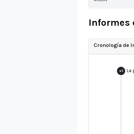
Informes 
Cronología de 
La 
+
1