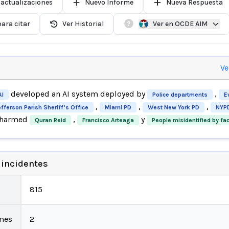
 actualizaciones
Nuevo Informe
Nueva Respuesta
ara citar
Ver Historial
Ver en OCDE AIM
Ve
developed an AI system deployed by
,
AI
Police departments
E
,
,
,
fferson Parish Sheriff’s Office
Miami PD
West New York PD
NYP
 harmed
,
y
Quran Reid
Francisco Arteaga
People misidentified by fa
 incidentes
815
mes
2