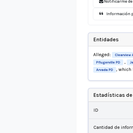
Notificarme de
Información p
Entidades
Alleged:
Clearview 
,
Pflugerville PD
Je
, which
Arvada PD
Estadísticas de
ID
Cantidad de infor