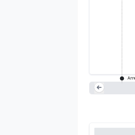
La policía 
Arr
Loading...