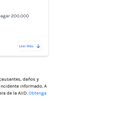
ó pagar 200.000
Leer Más
causantes, daños y
incidente informado. A
ra de la AIID.
Obtenga