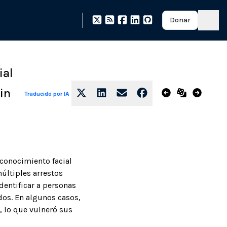
Donar
ial
in
Traducido por IA
conocimiento facial
últiples arrestos
dentificar a personas
dos. En algunos casos,
, lo que vulneró sus