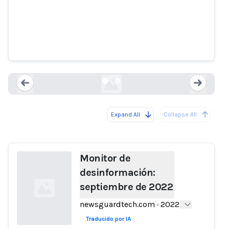
Monitor de desinformación:
septiembre de 2022
newsguardtech.com
Expand All
Collapse All
Loading...
Load
Monitor de
desinformación:
septiembre de 2022
newsguardtech.com
·
2022
Traducido por IA