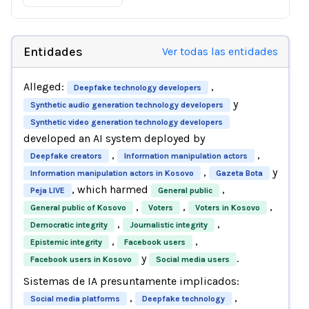
Entidades
Ver todas las entidades
Alleged:
,
Deepfake technology developers
y
Synthetic audio generation technology developers
Synthetic video generation technology developers
developed an AI system deployed by
,
,
Deepfake creators
Information manipulation actors
,
y
Information manipulation actors in Kosovo
Gazeta Bota
, which harmed
,
Peja LIVE
General public
,
,
,
General public of Kosovo
Voters
Voters in Kosovo
,
,
Democratic integrity
Journalistic integrity
,
,
Epistemic integrity
Facebook users
y
.
Facebook users in Kosovo
Social media users
Sistemas de IA presuntamente implicados:
,
,
Social media platforms
Deepfake technology