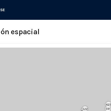
ASE
ión espacial
42
591
522
400