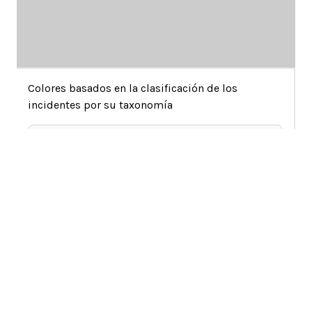
Colores basados en la clasificación de los
incidentes por su taxonomía
actividades de alojamiento y restauración
actividades administrativas y de servicios de
apoyo
Artes, entretenimiento y recreación
La vista espacial anterior muestra cada incidente en la
defense
base de datos como un punto que contiene su número
Educación
de incidente. Los incidentes se colocan de modo que
financial and insurance activities
aquellos con textos similares estén más cerca unos de
actividades de salud humana y trabajo social
otros. Por ejemplo, los incidentes relacionados con
información y comunicación