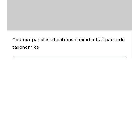
Couleur par classifications d'incidents à partir de
taxonomies
activités d'hébergement et de restauration
activités de services administratifs et de
support
Arts, spectacles et loisirs
La vue spatiale ci-dessus montre chaque incident dans
defense
la base de données avec un point qui contient son
Éducation
numéro d'ID. Les incidents sont positionnés afin que
financial and insurance activities
ceux qui ont des textes de rapport similaires soient plus
activités de santé humaine et d'action sociale
proches. Par exemple, les incidents qui concernent les
information et communication