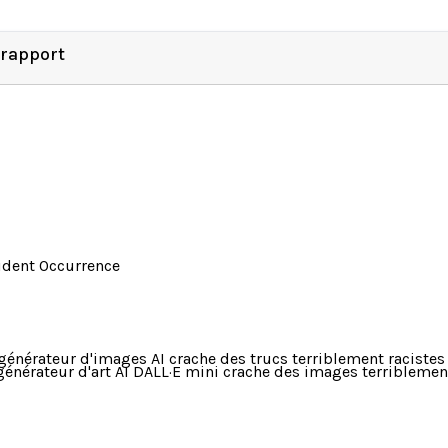
 rapport
ident Occurrence
générateur d'images AI crache des trucs terriblement racistes
générateur d'art AI DALL·E mini crache des images terriblement 