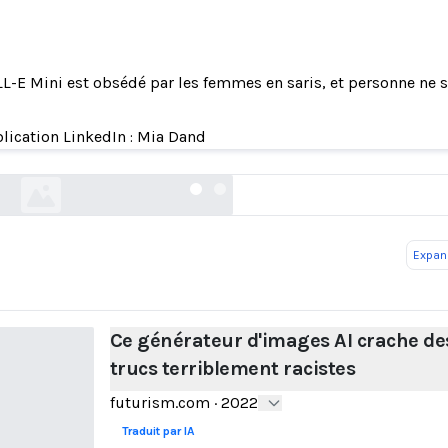
L-E Mini est obsédé par les femmes en saris, et personne ne 
rateur d'images AI crache des trucs terriblemen
lication LinkedIn : Mia Dand
futurism.com
Expand
Ce générateur d'images AI crache de
trucs terriblement racistes
futurism.com
·
2022
Traduit par IA