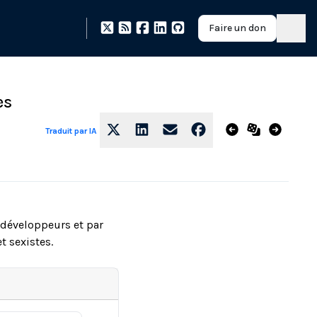
Faire un don
es
Traduit par IA
 développeurs et par
t sexistes.