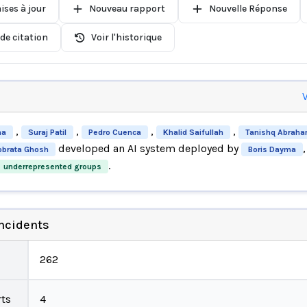
ises à jour
Nouveau rapport
Nouvelle Réponse
de citation
Voir l'historique
V
,
,
,
,
ma
Suraj Patil
Pedro Cuenca
Khalid Saifullah
Tanishq Abrah
developed an AI system deployed by
obrata Ghosh
Boris Dayma
.
underrepresented groups
incidents
262
ts
4