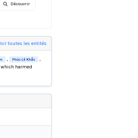
Découvrir
oir toutes les entités
,
,
am
Phúc Lê Khắc
, which harmed