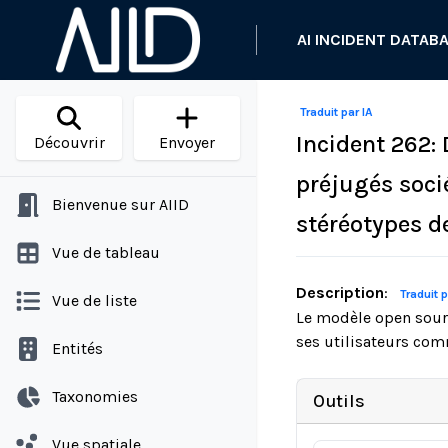
AI INCIDENT DATAB
Traduit par IA
Incident 262: 
Découvrir
Envoyer
préjugés soci
Bienvenue sur AIID
stéréotypes d
Vue de tableau
Description
:
Traduit p
Vue de liste
Le modèle open sour
ses utilisateurs com
Entités
Taxonomies
Outils
Vue spatiale