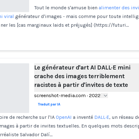
Tout le monde s'amuse bien
alimenter des inv
i viral
générateur d'images - mais comme pour toute intelligenc
miner les [cas marginaux laids et préjugés] (https://futuri…
Le générateur d'art AI DALL·E mini
crache des images terriblement
racistes à partir d'invites de texte
screenshot-media.com
·
2022
Traduit par IA
oire de recherche sur l'IA
OpenAI
a inventé
DALL·E
, un réseau 
mages à partir de invites textuelles. En quelques mots descrip
réaliste Salvador Dalí…