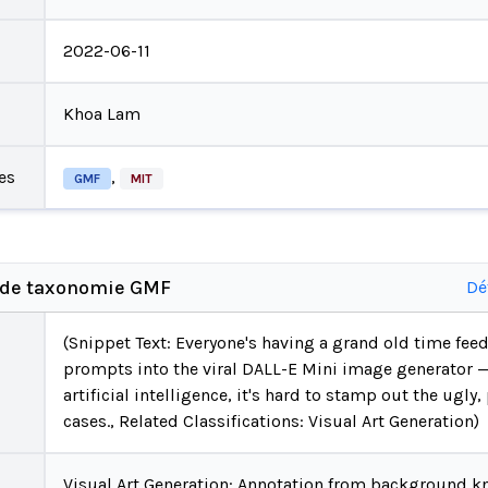
2022-06-11
Khoa Lam
es
,
GMF
MIT
s de taxonomie GMF
Dé
(Snippet Text: Everyone's having a grand old time fe
prompts into the viral DALL-E Mini image generator — 
artificial intelligence, it's hard to stamp out the ugly
cases., Related Classifications: Visual Art Generation)
Visual Art Generation: Annotation from background k