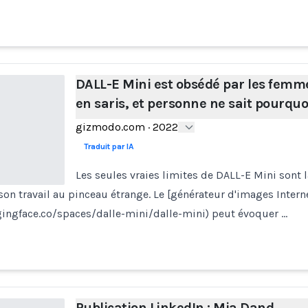
DALL-E Mini est obsédé par les femm
en saris, et personne ne sait pourquo
gizmodo.com
·
2022
Traduit par IA
Les seules vraies limites de DALL-E Mini sont l
son travail au pinceau étrange. Le [générateur d'images Interne
gingface.co/spaces/dalle-mini/dalle-mini) peut évoquer …
Publication LinkedIn : Mia Dand