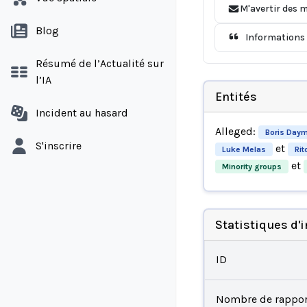
M'avertir des m
Blog
Informations 
Résumé de l’Actualité sur
l’IA
Entités
Incident au hasard
Alleged:
Boris Day
S'inscrire
et
Luke Melas
Rit
et
Minority groups
Statistiques d'
ID
Nombre de rappor