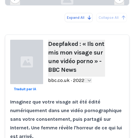
Expand All
Collapse All
Loading...
Load
Deepfaked : « Ils ont
mis mon visage sur
une vidéo porno » -
BBC News
bbc.co.uk
·
2022
Traduit par IA
Loading...
Imaginez que votre visage ait été édité
numériquement dans une vidéo pornographique
sans votre consentement, puis partagé sur
Internet. Une femme révèle l'horreur de ce qui lui
est arrivé.