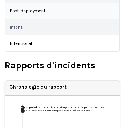
Post-deployment
Intent
Intentional
Rapports d'incidents
Chronologie du rapport
Deepfaked : « Ils ont mis mon visage sur une vidéo porno » - BBC News
+
3
« J'ai découvert du porno deepfake de moi-même en ligne »
+
1