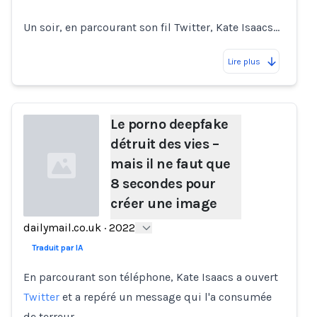
Un soir, en parcourant son fil Twitter, Kate Isaacs…
Lire plus
Le porno deepfake
détruit des vies –
mais il ne faut que
8 secondes pour
créer une image
dailymail.co.uk
·
2022
Loading...
Traduit par IA
En parcourant son téléphone, Kate Isaacs a ouvert
Twitter
et a repéré un message qui l'a consumée
de terreur.