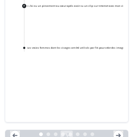
« J'ai eu un pincement au cœur après avoir vu un clip sur Internet avec mon visage - mais
+
1
Les vraies femmes dont les visages ont été utilisés par l'IA pour créer des images deepfak
Deepfaked : « Ils ont mis mon
visage sur une vidéo porno » -
BBC News
bbc.co.uk