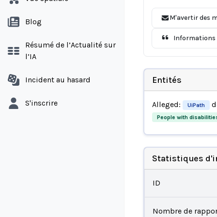
M'avertir des m
Blog
Informations 
Résumé de l’Actualité sur
l’IA
Entités
Incident au hasard
S'inscrire
Alleged:
d
UiPath
People with disabilitie
Statistiques d'
ID
Nombre de rappor