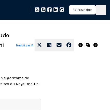
Faire un don
aude
ni
Traduit par IA
un algorithme de
etraites du Royaume-Uni