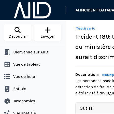
AI INCIDENT DATAB
Traduit par IA
Incident 189:
Découvrir
Envoyer
du ministère 
Bienvenue sur AIID
aurait discri
Vue de tableau
Description
:
Traduit p
Vue de liste
Les personnes handic
détection de fraude 
Entités
a été invité à divulgu
Taxonomies
Outils
Vue spatiale