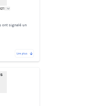
021
 ont signalé un
Lire plus
es