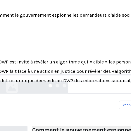
ment le gouvernement espionne les demandeurs d'aide soci
DWP est invité à révéler un algorithme qui « cible » les pers
le gouvernement espionne les demandeurs d'ai
DWP fait face à une action en justice pour révéler des «algori
vice.com
 lettre juridique demande au DWP des informations sur un al
Expand
Comment le gouvernement espionn