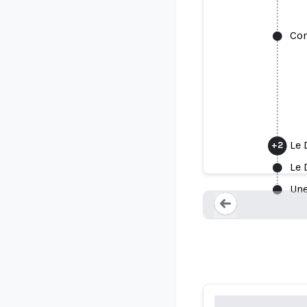
Com
Le 
+
2
Comment 
Le 
Une
Loading...