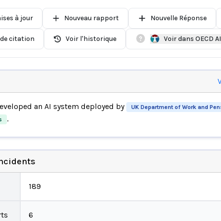
ises à jour
Nouveau rapport
Nouvelle Réponse
de citation
Voir l'historique
Voir dans OECD A
V
eveloped an AI system deployed by
UK Department of Work and Pen
.
s
incidents
189
ts
6