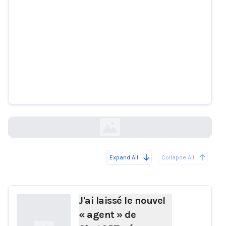
J'ai laissé le nouvel « agent » de
ChatGPT gérer ma vie. Il a
dépensé 31 $ pour une douzaine
d'œufs.
washingtonpost.com
Expand All
Collapse All
Loading...
J'ai laissé le nouvel
« agent » de