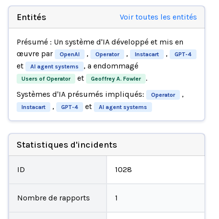
Entités
Voir toutes les entités
Présumé : Un système d'IA développé et mis en
œuvre par
,
,
,
OpenAI
Operator
Instacart
GPT-4
et
, a endommagé
AI agent systems
et
.
Users of Operator
Geoffrey A. Fowler
Systèmes d'IA présumés impliqués:
,
Operator
,
et
Instacart
GPT-4
AI agent systems
Statistiques d'incidents
ID
1028
Nombre de rapports
1