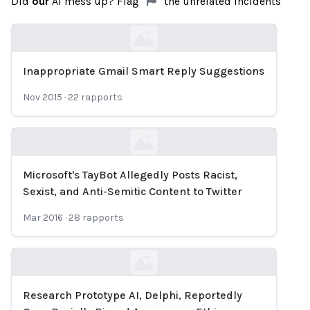
Did
our
AI mess up? Flag
the unrelated incidents
Inappropriate Gmail Smart Reply Suggestions
Loading...
Nov 2015
·
22
rapports
Microsoft's TayBot Allegedly Posts Racist,
Loading...
Sexist, and Anti-Semitic Content to Twitter
Mar 2016
·
28
rapports
Research Prototype AI, Delphi, Reportedly
Loading...