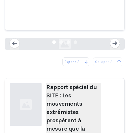
mouvements extrémistes
prospèrent à mesure que la
technologie de l'IA prolifère
ent.siteintelgroup.com
Expand All
Collapse All
Loading...
Load
Rapport spécial du
SITE : Les
mouvements
extrémistes
prospèrent à
mesure que la