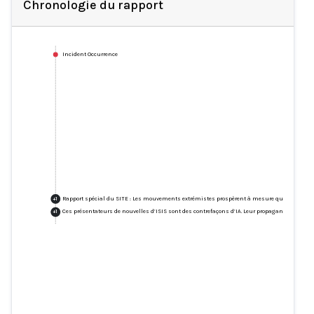
Chronologie du rapport
Incident Occurrence
Rapport spécial du SITE : Les mouvements extrémistes prospèrent à mesure que la technolog
+
1
Ces présentateurs de nouvelles d’ISIS sont des contrefaçons d’IA. Leur propagande est réelle
+
1
Rapport spécial du SITE : Les