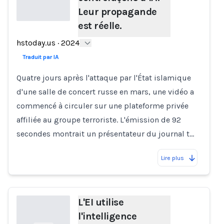
Leur propagande
est réelle.
Loading...
hstoday.us
·
2024
Traduit par IA
Quatre jours après l'attaque par l'État islamique
d'une salle de concert russe en mars, une vidéo a
commencé à circuler sur une plateforme privée
affiliée au groupe terroriste. L'émission de 92
secondes montrait un présentateur du journal t…
Lire plus
L'EI utilise
l'intelligence