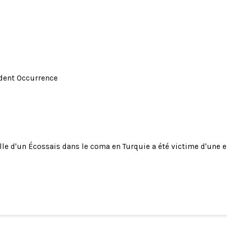
ident Occurrence
ille d'un Écossais dans le coma en Turquie a été victime d'une 
d'un Écossais dans le coma en Turquie a été victi
oquerie par deepfake qui lui demandait de l'arge
dailyrecord.co.uk