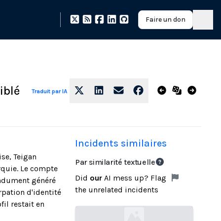
Faire un don
iblé
Traduit par IA
Incidents similaires
ise, Teigan
Par similarité textuelle
rquie. Le compte
Did
our
AI mess up? Flag
tendument généré
the unrelated incidents
rpation d'identité
il restait en