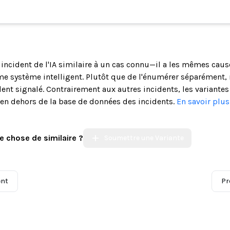
n incident de l'IA similaire à un cas connu—il a les mêmes cau
 système intelligent. Plutôt que de l'énumérer séparément, 
ent signalé. Contrairement aux autres incidents, les variantes
s en dehors de la base de données des incidents.
En savoir plu
e chose de similaire ?
Soumettre une Variante
ent
Pr