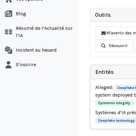
Blog
Outils
Résumé de l’Actualité sur
M'avertir des m
l’IA
Découvrir
Incident au hasard
S'inscrire
Entités
Alleged:
Deepfake 
system deployed 
.
Epistemic integrity
Systèmes d'IA pré
Deepfake technology