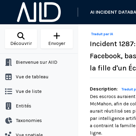
AI INCIDENT DATAB
Traduit par IA
Incident 1287
Découvrir
Envoyer
Facebook, bas
Bienvenue sur AIID
la fille d'un 
Vue de tableau
Description
:
Traduit p
Vue de liste
Des escrocs auraient
McMahon, afin de col
Entités
aurait réutilisé ses
par intelligence arti
Taxonomies
a contraint la famill
ligne.
Vue spatiale