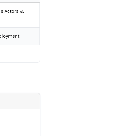
us Actors &
ployment