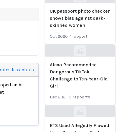
Loading...
UK passport photo checker
shows bias against dark-
skinned women
Oct 2020
·
1
rapport
Loading...
Alexa Recommended
outes les entités
Dangerous TikTok
Challenge to Ten-Year-Old
oped an AI
Girl
et
Dec 2021
·
3
rapports
Loading...
ETS Used Allegedly Flawed