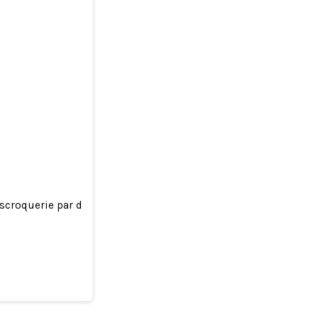
escroquerie par deepfake qui lui demandait de l'argent.
me d'une
nt.