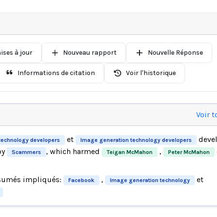
ises à jour
Nouveau rapport
Nouvelle Réponse
Informations de citation
Voir l'historique
Voir t
et
devel
technology developers
Image generation technology developers
by
, which harmed
,
Scammers
Teigan McMahon
Peter McMahon
sumés impliqués:
,
et
Facebook
Image generation technology