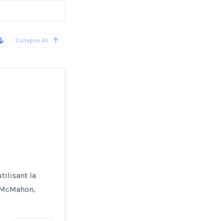
Collapse All
tilisant la
n McMahon,