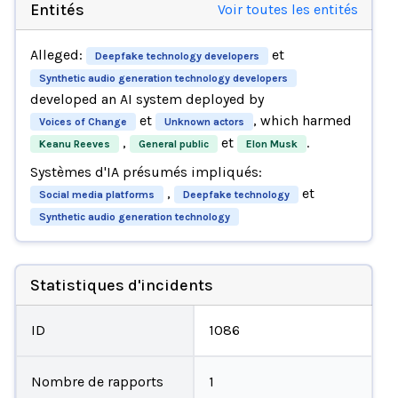
Entités
Voir toutes les entités
Alleged:
et
Deepfake technology developers
Synthetic audio generation technology developers
developed an AI system deployed by
et
, which harmed
Voices of Change
Unknown actors
,
et
.
Keanu Reeves
General public
Elon Musk
Systèmes d'IA présumés impliqués:
,
et
Social media platforms
Deepfake technology
Synthetic audio generation technology
Statistiques d'incidents
ID
1086
Nombre de rapports
1