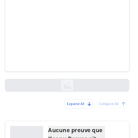
Aucune preuve que Keanu Reeves
ait débattu avec Elon Musk à
propos de l'IA
snopes.com
Expand All
Collapse All
Loading...
Aucune preuve que