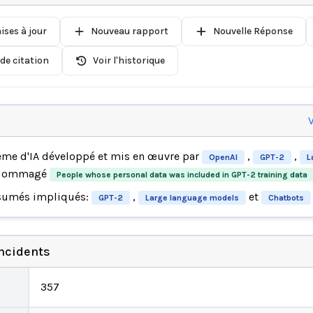
ises à jour
Nouveau rapport
Nouvelle Réponse
de citation
Voir l'historique
V
ème d'IA développé et mis en œuvre par
,
,
OpenAI
GPT-2
L
ndommagé
People whose personal data was included in GPT-2 training data
sumés impliqués:
,
et
GPT-2
Large language models
Chatbots
incidents
357