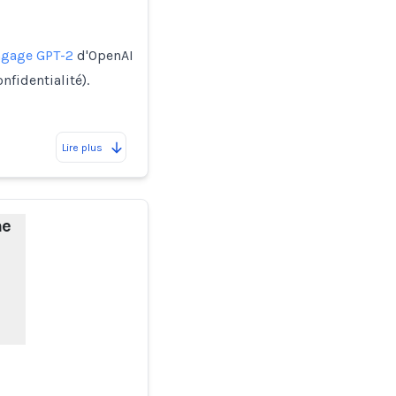
ngage GPT-2
d'OpenAI
fidentialité).
Lire plus
me
e