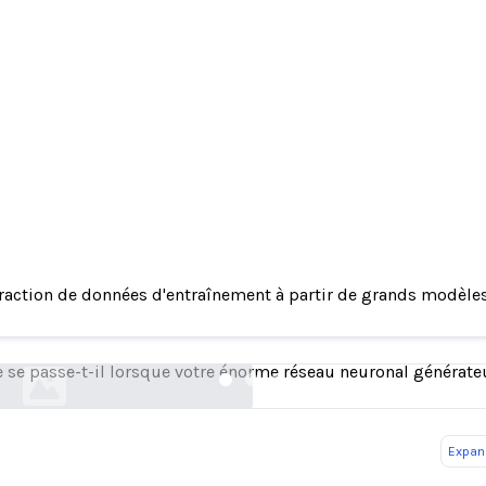
n de données d'entraînement à partir de grands
raction de données d'entraînement à partir de grands modèle
langage
arxiv.org
 se passe-t-il lorsque votre énorme réseau neuronal générate
Expand