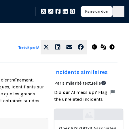
Faire un don
Traduit par IA
Incidents similaires
 d'entraînement,
Par similarité textuelle
ues, identifiants sur
Did
our
AI mess up? Flag
ue que les grands
the unrelated incidents
t entraînés sur des
Loading...
OpenAI's GPT-3 Associated