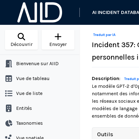
AI INCIDENT DATAB
Traduit par IA
Incident 357:
Découvrir
Envoyer
personnelles 
Bienvenue sur AIID
Vue de tableau
Description
:
Traduit p
Le modèle GPT-2 d'Op
Vue de liste
notamment des inform
les réseaux sociaux 
Entités
modèles de langage e
ensembles de donnée
Taxonomies
Outils
Vue spatiale