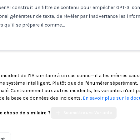
enAI construit un filtre de contenu pour empêcher GPT-3, son
nal générateur de texte, de révéler par inadvertance les info
rs qu'il se prépare à comme…
n incident de l'IA similaire à un cas connu—il a les mêmes cau
système intelligent. Plutôt que de l'énumérer séparément, n
alé. Contrairement aux autres incidents, les variantes n'ont p
de la base de données des incidents.
En savoir plus sur le do
e chose de similaire ?
Soumettre une Variante
ent