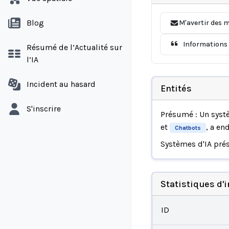
Blog
M'avertir des m
Informations 
Résumé de l’Actualité sur
l’IA
Incident au hasard
Entités
S'inscrire
Présumé : Un syst
et
, a e
Chatbots
Systèmes d'IA pré
Statistiques d'
ID