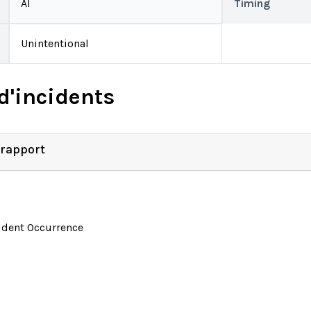
AI
Timing
Unintentional
d'incidents
 rapport
ident Occurrence