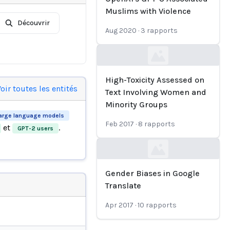
Muslims with Violence
Découvrir
Aug 2020
·
3
rapports
Loading...
High-Toxicity Assessed on
oir toutes les entités
Text Involving Women and
Minority Groups
arge language models
Feb 2017
·
8
rapports
et
.
GPT-2 users
Loading...
Gender Biases in Google
Translate
Apr 2017
·
10
rapports