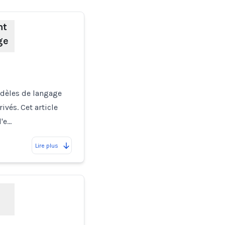
nt
ge
odèles de langage
vés. Cet article
d'e…
Lire plus