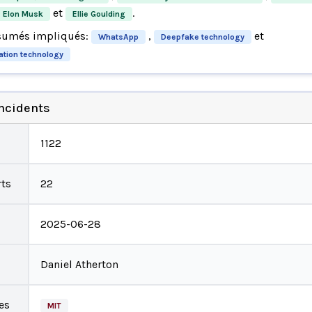
et
.
Elon Musk
Ellie Goulding
sumés impliqués:
,
et
WhatsApp
Deepfake technology
ation technology
incidents
1122
ts
22
2025-06-28
Daniel Atherton
es
MIT