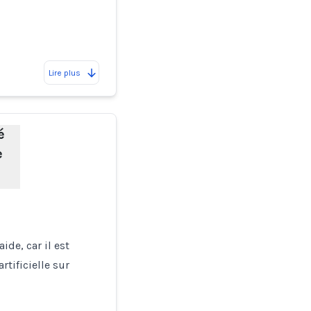
Lire plus
é
e
de, car il est
rtificielle sur