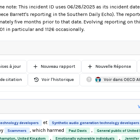
ne note: This incident ID uses 06/28/2025 as its incident date
eece Barrett's reporting in the Southern Daily Echo). The repor
tely five months prior to that date. Evolving reporting on thi
01 in particular and 1126 occasionally.
ises à jour
Nouveau rapport
Nouvelle Réponse
de citation
Voir l'historique
Voir dans OECD A
V
et
technology developers
Synthetic audio generation technology developers
by
, which harmed
,
Scammers
Paul Davis
General public of Unite
,
,
uthampton, United Kingdom
Emotionally vulnerable individuals
Jennifer