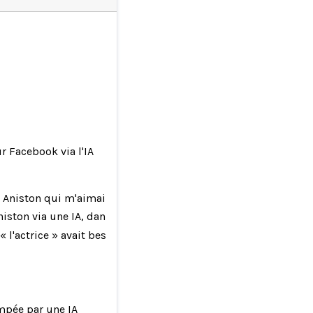
 Facebook via l'IA
er Aniston qui m'aimait
niston via une IA, dans le cadre d'une arnaque par phishing d
 l'actrice » avait besoin de cartes-cadeaux Apple
ompée par une IA