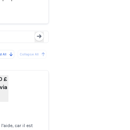
rnaque sur
Un homme perd 200 £
l'intell
Loading...
 All
Collapse All
0 £
via
aide, car il est