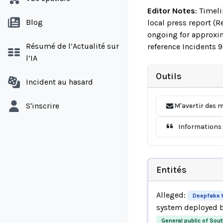
Editor Notes
:
Timeli
Blog
local press report (R
ongoing for approxima
Résumé de l’Actualité sur
reference Incidents 9
l’IA
Outils
Incident au hasard
S'inscrire
M'avertir des m
Informations 
Entités
Alleged:
Deepfake 
system deployed 
General public of So