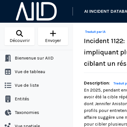
AI INCIDENT DATAB
Traduit par IA
Incident 1122:
Découvrir
Envoyer
impliquant pl
Bienvenue sur AIID
ciblant un ré
Vue de tableau
Description
:
Traduit p
Vue de liste
En 2025, pendant env
avoir été la cible ré
Entités
dont Jennifer Anisto
profils pour entreten
Taxonomies
affaire suggère une 
pour cibler plusieur
Vue spatiale