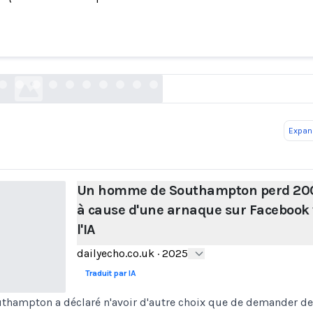
e de Southampton perd 200 £ à cause d'une a
Facebook via l'IA
dailyecho.co.uk
Expand
Un homme de Southampton perd 20
à cause d'une arnaque sur Facebook 
l'IA
dailyecho.co.uk
·
2025
Traduit par IA
thampton a déclaré n'avoir d'autre choix que de demander de l'