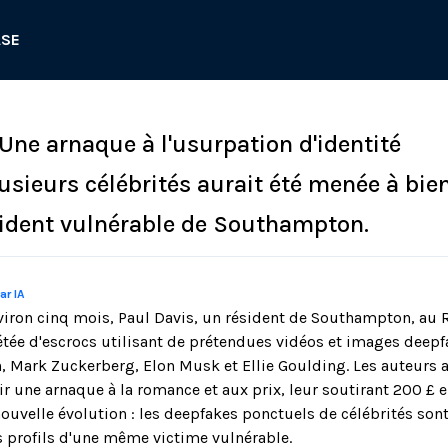
ASE
 Une arnaque à l'usurpation d'identité
usieurs célébrités aurait été menée à bien
sident vulnérable de Southampton.
ar IA
iron cinq mois, Paul Davis, un résident de Southampton, au 
pétée d'escrocs utilisant de prétendues vidéos et images deepf
n, Mark Zuckerberg, Elon Musk et Ellie Goulding. Les auteurs a
ir une arnaque à la romance et aux prix, leur soutirant 200 £ 
nouvelle évolution : les deepfakes ponctuels de célébrités son
s profils d'une même victime vulnérable.