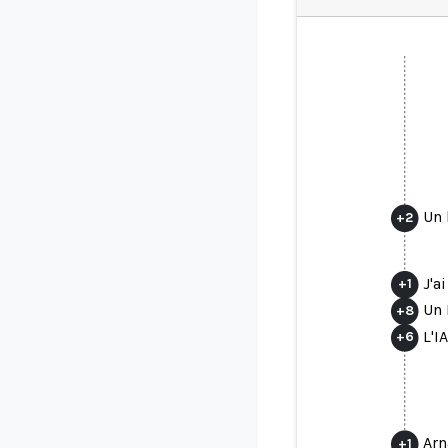
Un 
+
2
J'a
+
1
Un 
+
8
L'I
+
6
Arn
+
1