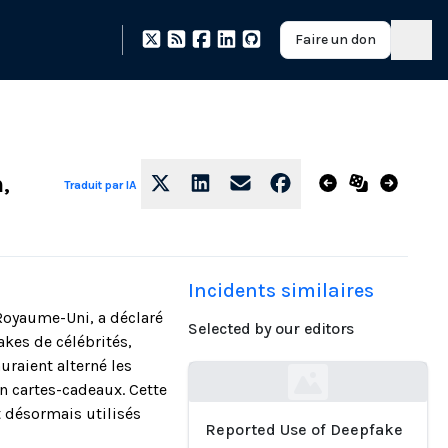
Faire un don
,
Traduit par IA
Incidents similaires
Royaume-Uni, a déclaré
Selected by our editors
akes de célébrités,
uraient alterné les
en cartes-cadeaux. Cette
Loading...
t désormais utilisés
Reported Use of Deepfake