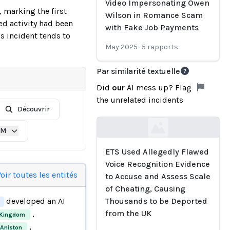
Video Impersonating Owen
, marking the first
Wilson in Romance Scam
ted activity had been
with Fake Job Payments
s incident tends to
May 2025
·
5
rapports
Par similarité textuelle
Did
our
AI mess up? Flag
the unrelated incidents
Découvrir
IM
Loading...
ETS Used Allegedly Flawed
Voice Recognition Evidence
oir toutes les entités
to Accuse and Assess Scale
of Cheating, Causing
developed an AI
Thousands to be Deported
from the UK
,
d Kingdom
,
 Aniston