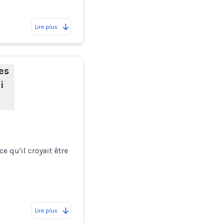
Lire plus
es
i
e qu'il croyait être
Lire plus