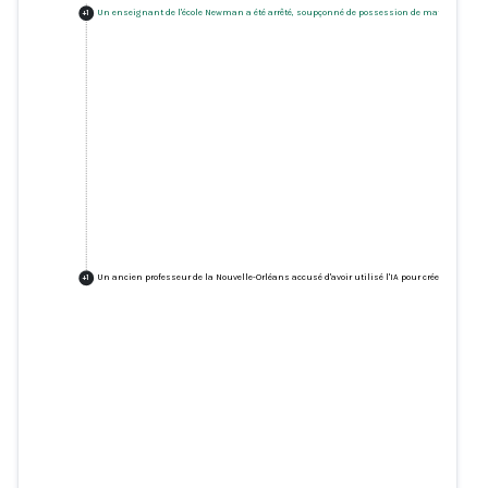
Un enseignant de l'école Newman a été arrêté, soupçonné de possession de matériel pédo
+
1
Un ancien professeur de la Nouvelle-Orléans accusé d'avoir utilisé l'IA pour créer de faus
+
1
Un enseignant de l'école
Newman a été arrêté, soupçonné
de possession de matériel