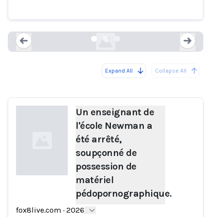
pédopornographique.
fox8live.com
Expand All
Collapse All
Loading...
Load
Un enseignant de
l'école Newman a
été arrêté,
soupçonné de
possession de
matériel
pédopornographique.
Loading...
fox8live.com
·
2026