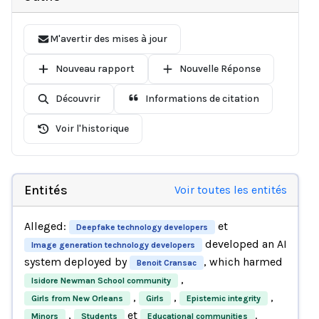
M'avertir des mises à jour
Nouveau rapport
Nouvelle Réponse
Découvrir
Informations de citation
Voir l'historique
Entités
Voir toutes les entités
Alleged:
et
Deepfake technology developers
developed an AI
Image generation technology developers
system deployed by
, which harmed
Benoit Cransac
,
Isidore Newman School community
,
,
,
Girls from New Orleans
Girls
Epistemic integrity
,
et
.
Minors
Students
Educational communities