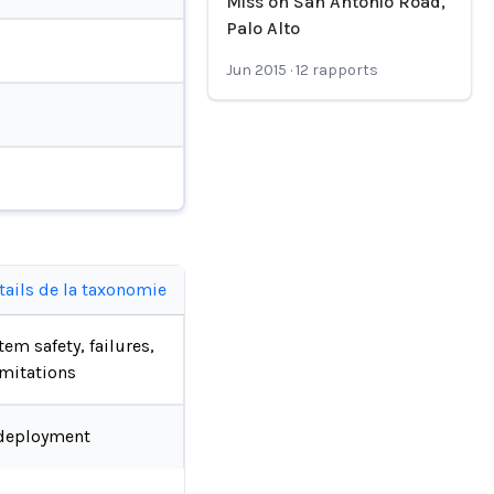
Miss on San Antonio Road,
Palo Alto
Jun 2015
·
12
rapports
tails de la taxonomie
tem safety, failures,
imitations
deployment