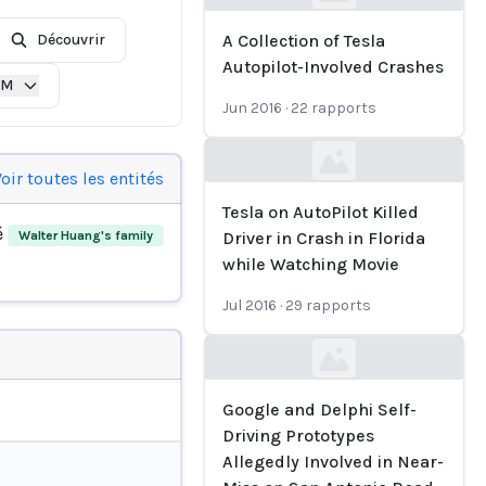
Loading...
Découvrir
A Collection of Tesla
Autopilot-Involved Crashes
IM
Jun 2016
·
22
rapports
Loading...
oir toutes les entités
Tesla on AutoPilot Killed
é
Walter Huang's family
Driver in Crash in Florida
while Watching Movie
Jul 2016
·
29
rapports
Loading...
Google and Delphi Self-
Driving Prototypes
Allegedly Involved in Near-