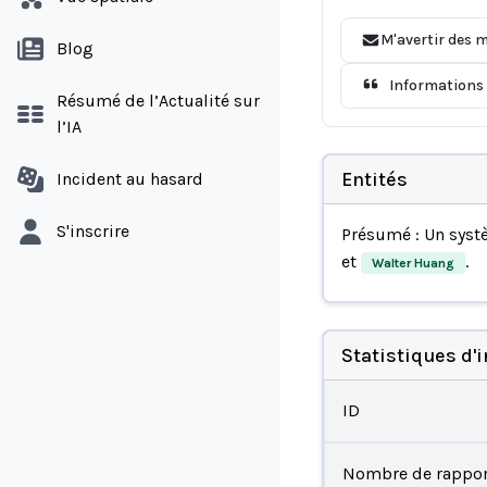
M'avertir des m
Blog
Informations 
Résumé de l’Actualité sur
l’IA
Entités
Incident au hasard
S'inscrire
Présumé : Un syst
et
.
Walter Huang
Statistiques d'
ID
Nombre de rappor