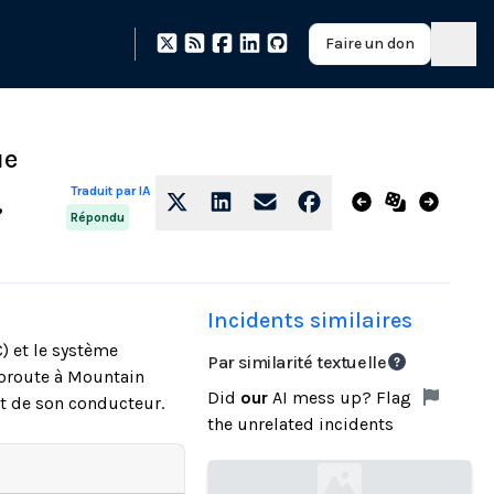
Faire un don
ue
Traduit par IA
,
Répondu
Incidents similaires
) et le système
Par similarité textuelle
toroute à Mountain
Did
our
AI mess up? Flag
ort de son conducteur.
the unrelated incidents