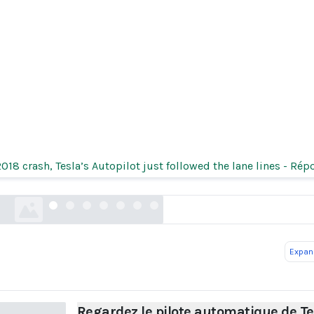
 pilote automatique de Tesla s'attaquer à cette 
mort" dans une vidéo impressionnante
2018 crash, Tesla’s Autopilot just followed the lane lines
-
Rép
inverse.com
Expand
Regardez le pilote automatique de Te