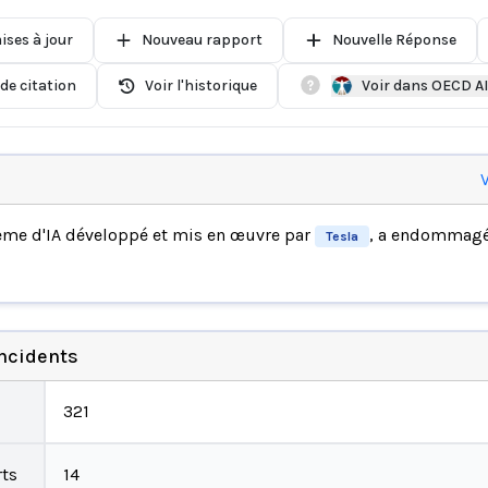
ises à jour
Nouveau rapport
Nouvelle Réponse
de citation
Voir l'historique
Voir dans OECD A
V
ème d'IA développé et mis en œuvre par
, a endommag
Tesla
incidents
321
ts
14