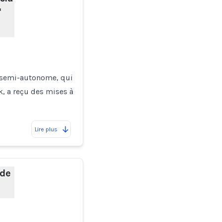
"
e semi-autonome, qui
, a reçu des mises à
Lire plus
ède