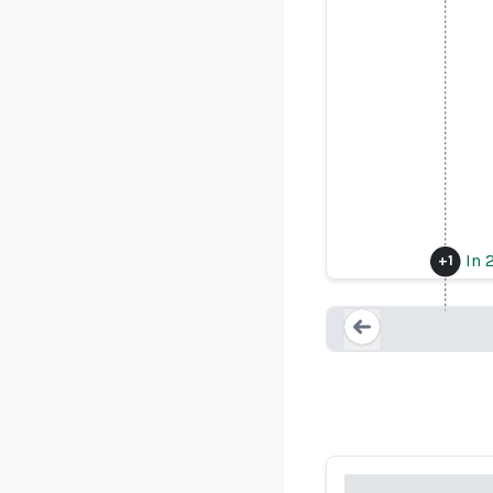
Regardez le
In 
+
1
Loading...