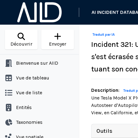
AI INCIDENT DATAB
Traduit par IA
Incident 321:
Découvrir
Envoyer
s'est écrasée 
Bienvenue sur AIID
tuant son co
Vue de tableau
Description
:
Traduit p
Vue de liste
Une Tesla Model X P1
Autosteer d'Autopilo
Entités
View, en Californie, 
Taxonomies
Outils
Vue spatiale