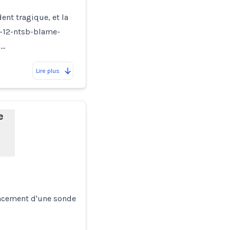
ent tragique, et la
9-12-ntsb-blame-
c…
Lire plus
e
ancement d'une sonde