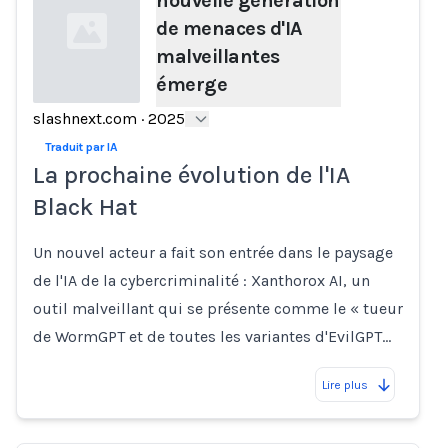
nouvelle génération
de menaces d'IA
malveillantes
émerge
slashnext.com
·
2025
Loading...
Traduit par IA
La prochaine évolution de l'IA
Black Hat
Un nouvel acteur a fait son entrée dans le paysage
de l'IA de la cybercriminalité : Xanthorox AI, un
outil malveillant qui se présente comme le « tueur
de WormGPT et de toutes les variantes d'EvilGPT…
Lire plus