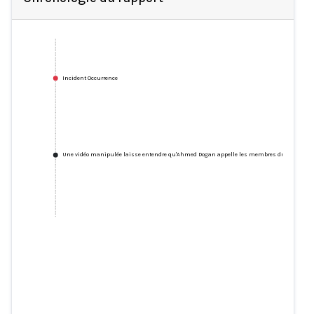
Incident Occurrence
Une vidéo manipulée laisse entendre qu'Ahmed Dogan appelle les membres du MRF à prot
Une vidéo manipulée laisse