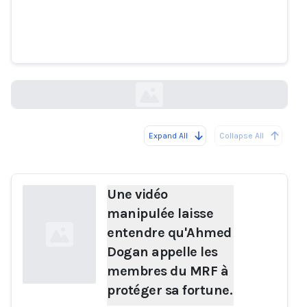
entendre qu'Ahmed Dogan
appelle les membres du MRF à
protéger sa fortune.
factcheck.bg
Expand All
Collapse All
Loading...
Une vidéo
manipulée laisse
entendre qu'Ahmed
Dogan appelle les
membres du MRF à
protéger sa fortune.