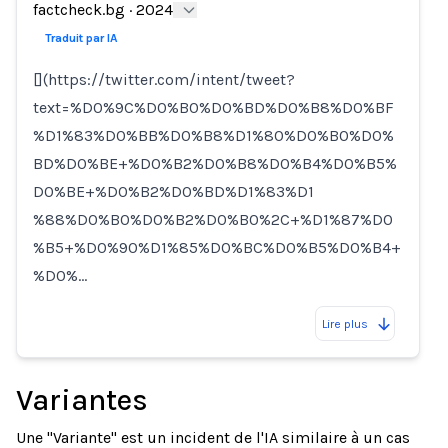
Loading...
factcheck.bg
·
2024
Traduit par IA
[](https://twitter.com/intent/tweet?
text=%D0%9C%D0%B0%D0%BD%D0%B8%D0%BF
%D1%83%D0%BB%D0%B8%D1%80%D0%B0%D0%
BD%D0%BE+%D0%B2%D0%B8%D0%B4%D0%B5%
D0%BE+%D0%B2%D0%BD%D1%83%D1
%88%D0%B0%D0%B2%D0%B0%2C+%D1%87%D0
%B5+%D0%90%D1%85%D0%BC%D0%B5%D0%B4+
%D0%…
Lire plus
Variantes
Une "Variante" est un incident de l'IA similaire à un cas