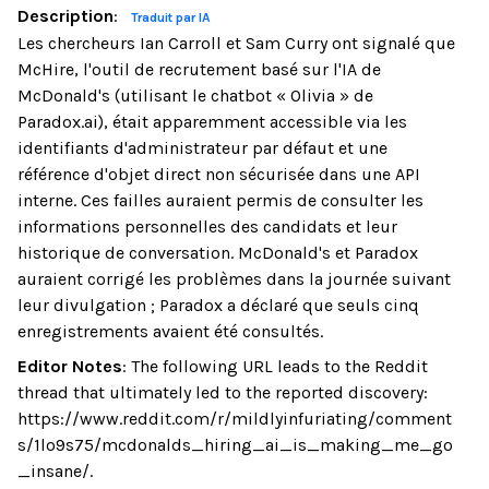
Description
:
Traduit par IA
Les chercheurs Ian Carroll et Sam Curry ont signalé que
McHire, l'outil de recrutement basé sur l'IA de
McDonald's (utilisant le chatbot « Olivia » de
Paradox.ai), était apparemment accessible via les
identifiants d'administrateur par défaut et une
référence d'objet direct non sécurisée dans une API
interne. Ces failles auraient permis de consulter les
informations personnelles des candidats et leur
historique de conversation. McDonald's et Paradox
auraient corrigé les problèmes dans la journée suivant
leur divulgation ; Paradox a déclaré que seuls cinq
enregistrements avaient été consultés.
Editor Notes
:
The following URL leads to the Reddit
thread that ultimately led to the reported discovery:
https://www.reddit.com/r/mildlyinfuriating/comment
s/1lo9s75/mcdonalds_hiring_ai_is_making_me_go
_insane/.