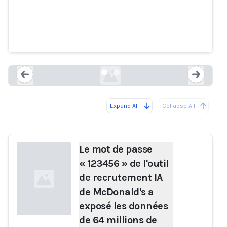
l'outil de recrutement IA de
McDonald's a exposé les données
de 64 millions de candidats
csoonline.com
Expand All
Collapse All
Loading...
Load
Le mot de passe
« 123456 » de l'outil
de recrutement IA
de McDonald's a
exposé les données
de 64 millions de