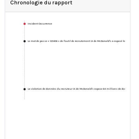
Chronologie du rapport
Incident Occurrence
Le mot de passe « 123456 » de l'outil de recrutement IA de McDonald's a exposé les données
La violation de données du recruteur IA de McDonald's expose 64 millions de dossiers de 
Le mot de passe « 123456 » de