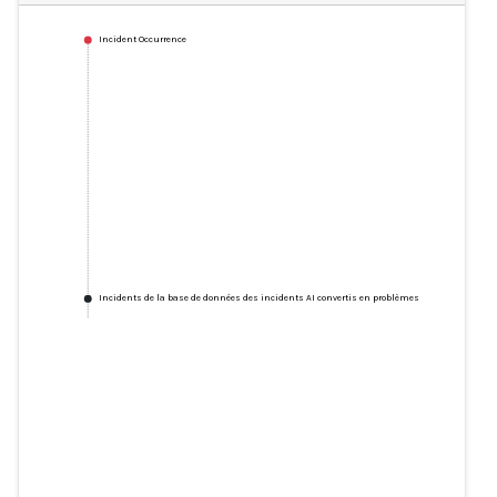
Incident Occurrence
Incidents de la base de données des incidents AI convertis en problèmes
Incidents de la base de données