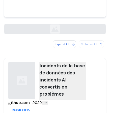
des incidents AI convertis en
problèmes
github.com
Expand All
Collapse All
Loading...
Incidents de la base
de données des
incidents AI
convertis en
problèmes
github.com
·
2022
Loading...
Traduit par IA