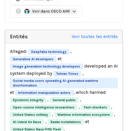
Voir dans OECD AIM
Entités
Voir toutes les entités
Alleged:
,
Deepfake technology
et
Generative AI developers
developed an AI
Image generation technology developers
system deployed by
,
Tehran Times
Social media users spreading AI-generated wartime
disinformation
et
, which harmed
Information manipulation actors
,
,
Epistemic integrity
General public
,
,
Open-source intelligence researchers
Fact-checkers
,
,
United States military
Wartime information ecosystem
,
et
Al-Udeid Air Base
Radar installations
.
United States Navy Fifth Fleet