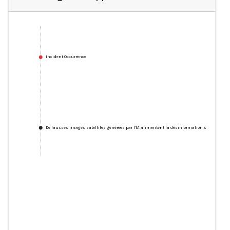
Incident Occurrence
De fausses images satellites générées par l'IA alimentent la désinformation sur la guerre e
De fausses images satellites