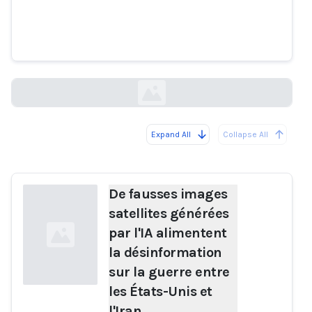
générées par l'IA alimentent la
désinformation sur la guerre
entre les États-Unis et l'Iran.
cedmohub.eu
Expand All
Collapse All
Loading...
De fausses images
satellites générées
par l'IA alimentent
la désinformation
sur la guerre entre
les États-Unis et
l'Iran.