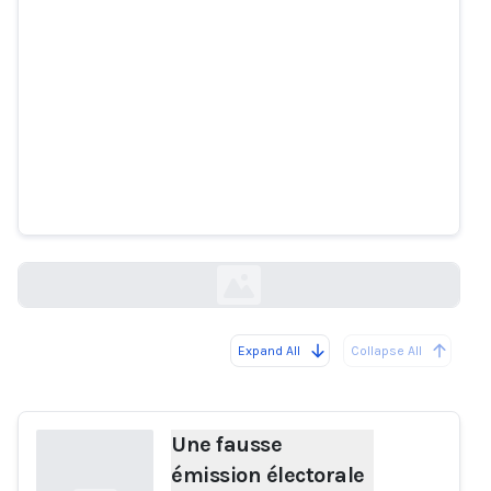
Une fausse émission électorale
diffusée par CNN se propage en
ligne, suscitant de fausses
allégations de tricherie
factcheck.afp.com
Expand All
Collapse All
Loading...
Une fausse
émission électorale