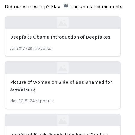
Did
our
AI mess up? Flag
the unrelated incidents
Deepfake Obama Introduction of Deepfakes
Loading...
Jul 2017
·
29
rapports
Picture of Woman on Side of Bus Shamed for
Loading...
Jaywalking
Nov 2018
·
24
rapports
Images of Black People Labeled as Gorillas