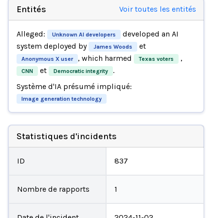
Entités
Voir toutes les entités
Alleged:
developed an AI
Unknown AI developers
system deployed by
et
James Woods
, which harmed
,
Anonymous X user
Texas voters
et
.
CNN
Democratic integrity
Système d'IA présumé impliqué:
Image generation technology
Statistiques d'incidents
ID
837
Nombre de rapports
1
Date de l'incident
2024-11-02