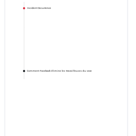
Incident Occurrence
Comment Facebook élimine les travailleuses du sexe
Comment Facebook élimine les