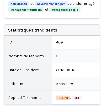
et
, a endommagé
Karl Ricanek
Gayathri Mahalingam
et
.
Transgender YouTubers
transgender people
Statistiques d'incidents
ID
409
Nombre de rapports
3
Date de l'incident
2013-09-13
Editeurs
Khoa Lam
Applied Taxonomies
,
CSETv1
MIT