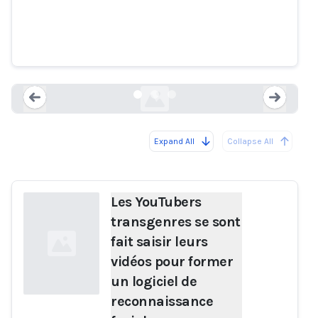
sont fait saisir leurs vidéos pour
former un logiciel de
reconnaissance faciale
theverge.com
Expand All
Collapse All
Loading...
Load
Les YouTubers
transgenres se sont
fait saisir leurs
vidéos pour former
un logiciel de
reconnaissance