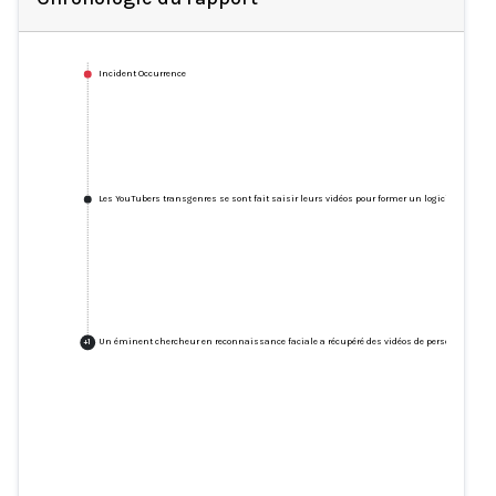
Incident Occurrence
Les YouTubers transgenres se sont fait saisir leurs vidéos pour former un logiciel de reco
Un éminent chercheur en reconnaissance faciale a récupéré des vidéos de personnes tran
+
1
Les YouTubers transgenres se