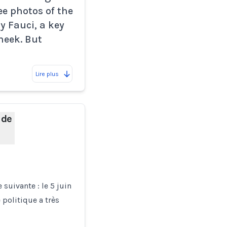
e photos of the
 Fauci, a key
heek. But
Lire plus
 de
suivante : le 5 juin
 politique a très