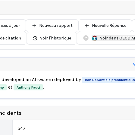
ises à jour
Nouveau rapport
Nouvelle Réponse
de citation
Voir l'historique
Voir dans OECD A
V
developed an AI system deployed by
Ron DeSantis's presidential 
et
.
mp
Anthony Fauci
incidents
547