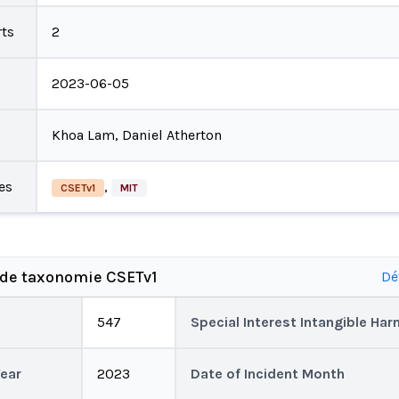
ts
2
2023-06-05
Khoa Lam, Daniel Atherton
es
,
CSETv1
MIT
 de taxonomie CSETv1
Dé
547
Special Interest Intangible Ha
Year
2023
Date of Incident Month