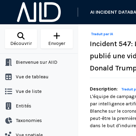
AI INCIDENT DATAB
Traduit par IA
Incident 547:
Découvrir
Envoyer
publié une vi
Bienvenue sur AIID
Donald Trump 
Vue de tableau
Description
:
Traduit p
Vue de liste
L'équipe de campagn
par intelligence arti
Entités
Blanche sur le coron
peut-être la premièr
Taxonomies
dans le but d'induire 
Vue spatiale