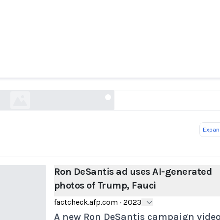
DeSantis ad uses AI-generated photos of Trump
factcheck.afp.com
Expand
Ron DeSantis ad uses AI-generated
photos of Trump, Fauci
factcheck.afp.com
·
2023
A new Ron DeSantis campaign video