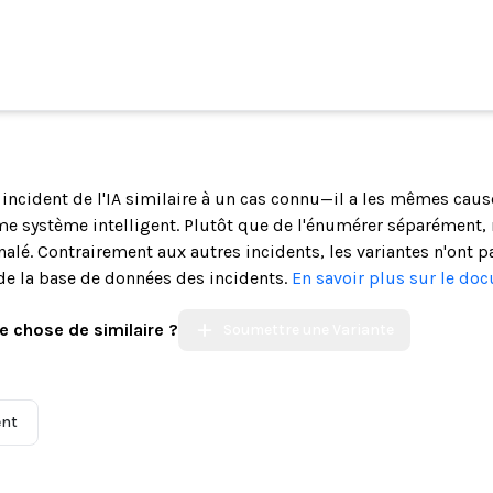
n incident de l'IA similaire à un cas connu—il a les mêmes cau
système intelligent. Plutôt que de l'énumérer séparément, n
alé. Contrairement aux autres incidents, les variantes n'ont p
de la base de données des incidents.
En savoir plus sur le do
e chose de similaire ?
Soumettre une Variante
ent