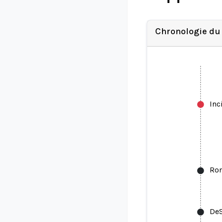
Chronologie du
Inc
Ron
DeS