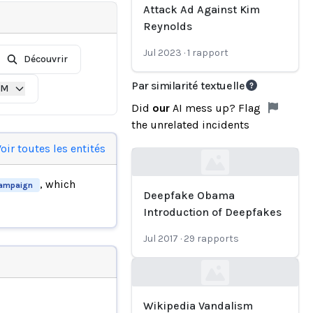
Attack Ad Against Kim
Reynolds
Jul 2023
·
1
rapport
Découvrir
Par similarité textuelle
IM
Did
our
AI mess up? Flag
the unrelated incidents
oir toutes les entités
Loading...
, which
campaign
Deepfake Obama
Introduction of Deepfakes
Jul 2017
·
29
rapports
Loading...
Wikipedia Vandalism