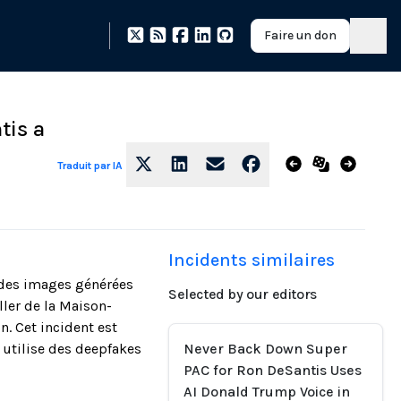
Faire un don
tis a
Traduit par IA
Incidents similaires
 des images générées
Selected by our editors
ller de la Maison-
. Cet incident est
 utilise des deepfakes
Never Back Down Super
PAC for Ron DeSantis Uses
AI Donald Trump Voice in