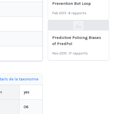
Prevention Bot Loop
Feb 2017
·
6
rapports
Loading...
Predictive Policing Biases
of PredPol
Nov 2015
·
17
rapports
tails de la taxonomie
rm
yes
06