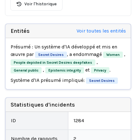
Voir l'historique
Entités
Voir toutes les entités
Présumé : Un système d'IA développé et mis en
œuvre par
, a endommagé
,
Secret Desires
Women
,
People depicted in Secret Desires deepfakes
,
et
.
General public
Epistemic integrity
Privacy
Système d'IA présumé impliqué:
Secret Desires
Statistiques d'incidents
ID
1284
Nombre de rapports
2